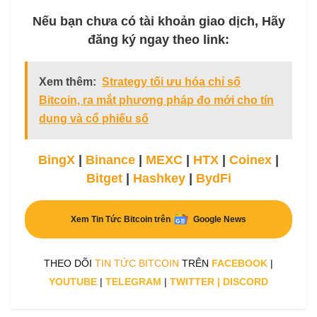
Nếu bạn chưa có tài khoản giao dịch, Hãy
đăng ký ngay theo link:
Xem thêm:
Strategy tối ưu hóa chỉ số
Bitcoin, ra mắt phương pháp đo mới cho tín
dụng và cổ phiếu số
BingX
|
Binance
|
MEXC
|
HTX
|
Coinex
|
Bitget
|
Hashkey
|
BydFi
Xem Tin Tức Bitcoin trên
Google News
THEO DÕI
TIN TỨC BITCOIN
TRÊN
FACEBOOK
|
YOUTUBE
|
TELEGRAM
|
TWITTER
|
DISCORD