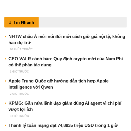
Tin Nhanh
NHTW châu Á mới nổi đổi mới cách giữ giá nội tệ, không
hao dự trữ
20 PHÚT TRƯỚC
CEO VALR cảnh báo: Quy định crypto mới của Nam Phi
có thể phản tác dụng
1 GIỜ TRƯỚC
Apple Trung Quốc gỡ hướng dẫn tích hợp Apple
Intelligence với Qwen
2 GIỜ TRƯỚC
KPMG: Gần nửa lãnh đạo giảm dùng AI agent vì chi phí
vượt lợi ích
3 GIỜ TRƯỚC
Thanh lý toàn mạng đạt 74,8935 triệu USD trong 1 giờ