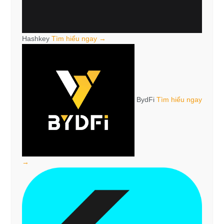
Hashkey
Tìm hiểu ngay →
BydFi
Tìm hiểu ngay
→