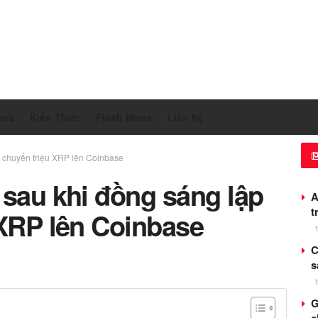
ens
Kiến Thức
Flash News
Liên hệ
e chuyển triệu XRP lên Coinbase
 sau khi đồng sáng lập
A
t
 XRP lên Coinbase
C
s
G