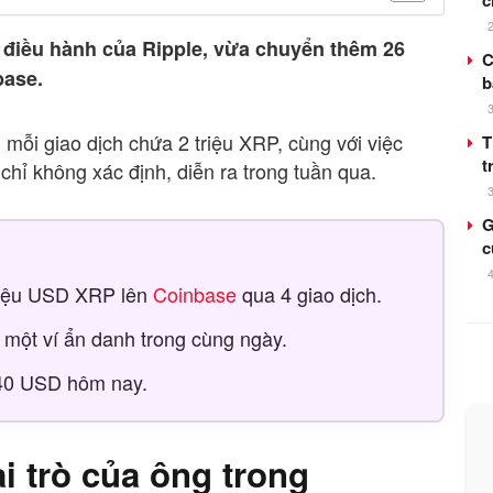
c
h điều hành của Ripple, vừa chuyển thêm 26
C
base.
b
 mỗi giao dịch chứa 2 triệu XRP, cùng với việc
T
t
hỉ không xác định, diễn ra trong tuần qua.
G
c
riệu USD XRP lên
Coinbase
qua 4 giao dịch.
một ví ẩn danh trong cùng ngày.
,40 USD hôm nay.
ai trò của ông trong