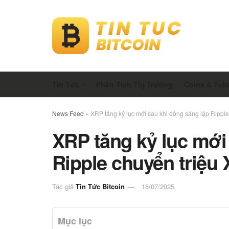
Tin Tức
Phân Tích Thị Trường
Coins & Tok
News Feed
»
XRP tăng kỷ lục mới sau khi đồng sáng lập Rippl
XRP tăng kỷ lục mới
Ripple chuyển triệu
Tác giả
Tin Tức Bitcoin
18/07/2025
Mục lục