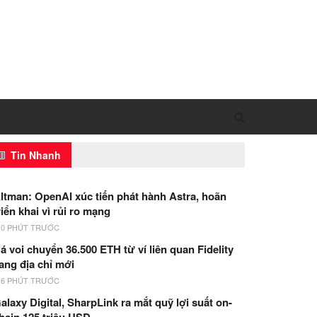
Tin Nhanh
ltman: OpenAI xúc tiến phát hành Astra, hoãn
riển khai vì rủi ro mạng
10 PHÚT TRƯỚC
á voi chuyển 36.500 ETH từ ví liên quan Fidelity
ang địa chỉ mới
16 PHÚT TRƯỚC
alaxy Digital, SharpLink ra mắt quỹ lợi suất on-