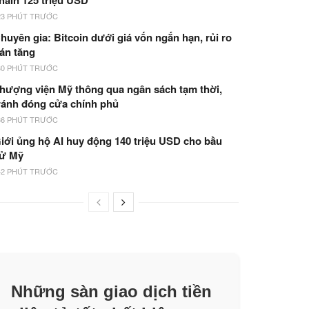
hain 125 triệu USD
23 PHÚT TRƯỚC
huyên gia: Bitcoin dưới giá vốn ngắn hạn, rủi ro
án tăng
30 PHÚT TRƯỚC
hượng viện Mỹ thông qua ngân sách tạm thời,
ránh đóng cửa chính phủ
36 PHÚT TRƯỚC
iới ủng hộ AI huy động 140 triệu USD cho bầu
ử Mỹ
42 PHÚT TRƯỚC
Những sàn giao dịch tiền