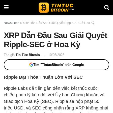
News Feed
»
XRP Dẫn Đầu Sau Giải Quyết Ripple-SEC ở Hoa Kỳ
XRP Dẫn Đầu Sau Giải Quyết
Ripple-SEC ở Hoa Kỳ
Tác giả
Tin Tức Bitcoin
10/05/2025
Tìm "TintucBitcoin" trên Google
Ripple Đạt Thỏa Thuận Lớn Với SEC
Ripple Labs đã tiến gần đến việc kết thúc cuộc
chiến pháp lý kéo dài với Ủy ban Chứng khoán và
Giao dịch Hoa Kỳ (SEC). Ripple sẽ nộp phạt 50
triệu USD, và SEC công nhận rằng XRP không phải