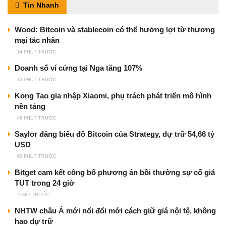
Tin Nhanh
Wood: Bitcoin và stablecoin có thể hưởng lợi từ thương
mại tác nhân
14 PHÚT TRƯỚC
Doanh số ví cứng tại Nga tăng 107%
33 PHÚT TRƯỚC
Kong Tao gia nhập Xiaomi, phụ trách phát triển mô hình
nền tảng
46 PHÚT TRƯỚC
Saylor đăng biểu đồ Bitcoin của Strategy, dự trữ 54,66 tỷ
USD
60 PHÚT TRƯỚC
Bitget cam kết công bố phương án bồi thường sự cố giá
TUT trong 24 giờ
2 GIỜ TRƯỚC
NHTW châu Á mới nổi đổi mới cách giữ giá nội tệ, không
hao dự trữ