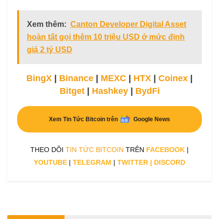
Xem thêm:
Canton Developer Digital Asset
hoàn tất gọi thêm 10 triệu USD ở mức định
giá 2 tỷ USD
BingX
|
Binance
|
MEXC
|
HTX
|
Coinex
|
Bitget
|
Hashkey
|
BydFi
Xem Tin Tức Bitcoin trên
Google News
THEO DÕI
TIN TỨC BITCOIN
TRÊN
FACEBOOK
|
YOUTUBE
|
TELEGRAM
|
TWITTER
|
DISCORD