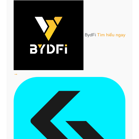
BydFi
Tìm hiểu ngay
→