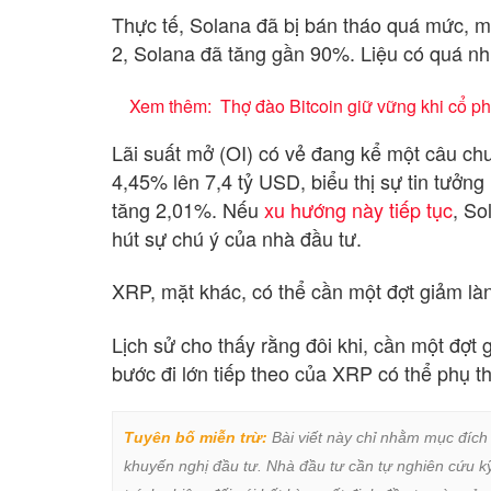
Thực tế, Solana đã bị bán tháo quá mức, mở
2, Solana đã tăng gần 90%. Liệu có quá n
Xem thêm:
Thợ đào Bitcoin giữ vững khi cổ p
Lãi suất mở (OI) có vẻ đang kể một câu chu
4,45% lên 7,4 tỷ USD, biểu thị sự tin tưởng
tăng 2,01%. Nếu
xu hướng này tiếp tục
, So
hút sự chú ý của nhà đầu tư.
XRP, mặt khác, có thể cần một đợt giảm làn
Lịch sử cho thấy rằng đôi khi, cần một đợt 
bước đi lớn tiếp theo của XRP có thể phụ thuộ
Tuyên bố miễn trừ:
 Bài viết này chỉ nhằm mục đích
khuyến nghị đầu tư. Nhà đầu tư cần tự nghiên cứu kỹ 