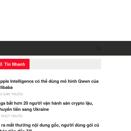
Tin Nhanh
pple Intelligence có thể dùng mô hình Qwen của
libaba
53 GIÂY TRƯỚC
ga bắt hơn 20 người vận hành sàn crypto lậu,
huyển tiền sang Ukraine
7 PHÚT TRƯỚC
 ra mắt thưởng nội dung gốc, người dùng gói cũ