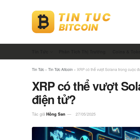
Tin Tức
Phân Tích Thị Trường
Coins & Tok
Tin Tức
»
Tin Tức Altcoin
»
XRP có thể vượt Solana trong cuộc đu
XRP có thể vượt Sol
điện tử?
Tác giả
Hồng San
27/05/2025