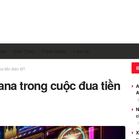
ens
Kiến Thức
Flash News
Liên hệ
a tiền điện tử?
ana trong cuộc đua tiền
A
A
N
c
X