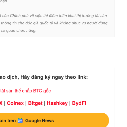
bạn.

a Chính phủ về việc thí điểm triển khai thị trường tài sản 
 thông tin cho độc giả quốc tế và không phục vụ người dùng 
ừ cơ quan chức năng.
ao dịch, Hãy đăng ký ngay theo link:
i tài sản thế chấp BTC gốc
X
|
Coinex
|
Bitget
|
Hashkey
|
BydFi
oin trên
Google News