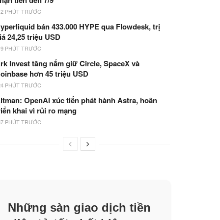
hận tiền đến 7/9
12 PHÚT TRƯỚC
yperliquid bán 433.000 HYPE qua Flowdesk, trị
iá 24,25 triệu USD
19 PHÚT TRƯỚC
rk Invest tăng nắm giữ Circle, SpaceX và
oinbase hơn 45 triệu USD
24 PHÚT TRƯỚC
ltman: OpenAI xúc tiến phát hành Astra, hoãn
riển khai vì rủi ro mạng
37 PHÚT TRƯỚC
Những sàn giao dịch tiền