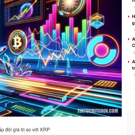
n
H
g
A
C
A
t
p đôi giá trị so với XRP