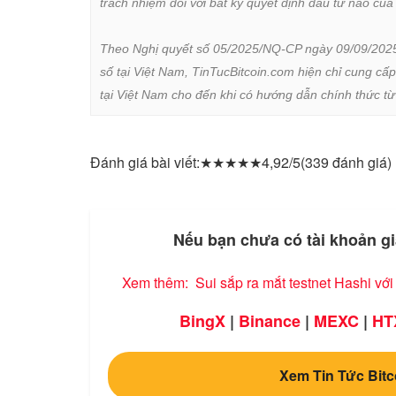
trách nhiệm đối với bất kỳ quyết định đầu tư nào của 
Theo Nghị quyết số 05/2025/NQ-CP ngày 09/09/2025 củ
số tại Việt Nam, TinTucBitcoin.com hiện chỉ cung cấp
tại Việt Nam cho đến khi có hướng dẫn chính thức t
Đánh giá bài viết:
★
★
★
★
★
4,92/5
(339 đánh giá)
Nếu bạn chưa có tài khoản gi
Xem thêm:
Sui sắp ra mắt testnet Hashi vớ
BingX
|
Binance
|
MEXC
|
HT
Xem Tin Tức Bitc