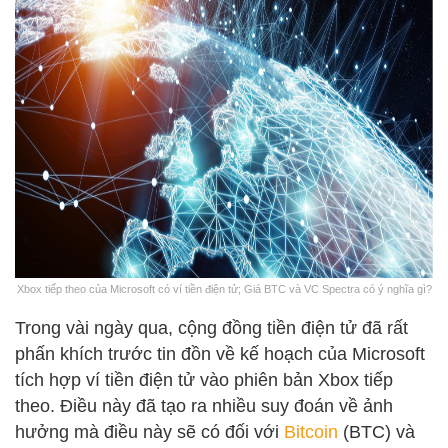
Xbox tiếp theo của Microsoft có ví tiền điện tử; Giá BTC và VC Spectra có ý nghĩa gì?
Trong vài ngày qua, cộng đồng tiền điện tử đã rất
phấn khích trước tin đồn về kế hoạch của Microsoft
tích hợp ví tiền điện tử vào phiên bản Xbox tiếp
theo. Điều này đã tạo ra nhiều suy đoán về ảnh
hưởng mà điều này sẽ có đối với
Bitcoin
(BTC) và