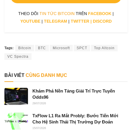
THEO DÕI
TIN TỨC BITCOIN
TRÊN
FACEBOOK
|
YOUTUBE
|
TELEGRAM
|
TWITTER
|
DISCORD
Tags:
Bitcoin
BTC
Microsoft
SPCT
Top Altcoin
VC Spectra
BÀI VIẾT
CÙNG DANH MỤC
Khám Phá Nền Tảng Giải Trí Trực Tuyến
Odds96
29/07/2026
TxFlow L1 Ra Mắt Probly: Bước Tiến Mới
Cho Hệ Sinh Thái Thị Trường Dự Đoán
15/07/2026