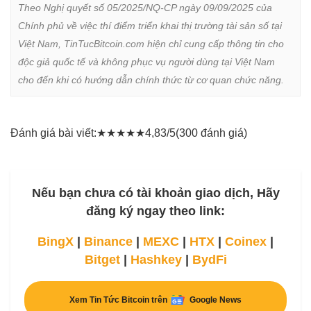
Theo Nghị quyết số 05/2025/NQ-CP ngày 09/09/2025 của 
Chính phủ về việc thí điểm triển khai thị trường tài sản số tại 
Việt Nam, TinTucBitcoin.com hiện chỉ cung cấp thông tin cho 
độc giả quốc tế và không phục vụ người dùng tại Việt Nam 
cho đến khi có hướng dẫn chính thức từ cơ quan chức năng.
Đánh giá bài viết:
★
★
★
★
★
4,83/5
(300 đánh giá)
Nếu bạn chưa có tài khoản giao dịch, Hãy
đăng ký ngay theo link:
BingX
|
Binance
|
MEXC
|
HTX
|
Coinex
|
Bitget
|
Hashkey
|
BydFi
Xem Tin Tức Bitcoin trên
Google News