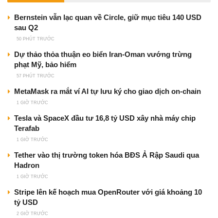
Bernstein vẫn lạc quan về Circle, giữ mục tiêu 140 USD
sau Q2
50 PHÚT TRƯỚC
Dự thảo thỏa thuận eo biển Iran-Oman vướng trừng
phạt Mỹ, bảo hiểm
57 PHÚT TRƯỚC
MetaMask ra mắt ví AI tự lưu ký cho giao dịch on-chain
1 GIỜ TRƯỚC
Tesla và SpaceX đầu tư 16,8 tỷ USD xây nhà máy chip
Terafab
1 GIỜ TRƯỚC
Tether vào thị trường token hóa BĐS Ả Rập Saudi qua
Hadron
1 GIỜ TRƯỚC
Stripe lên kế hoạch mua OpenRouter với giá khoảng 10
tỷ USD
2 GIỜ TRƯỚC