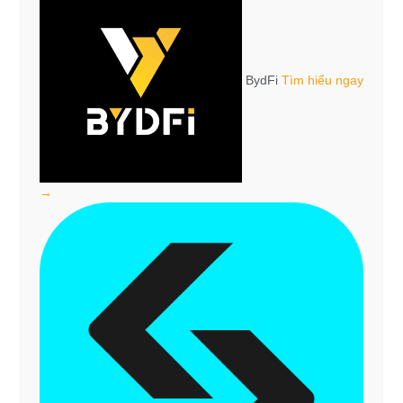
BydFi
Tìm hiểu ngay
→