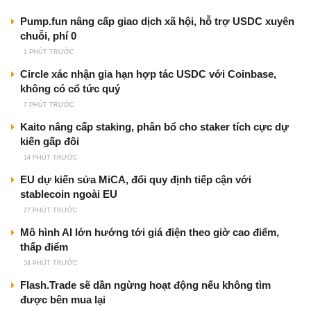
Pump.fun nâng cấp giao dịch xã hội, hỗ trợ USDC xuyên
chuỗi, phí 0
1 PHÚT TRƯỚC
Circle xác nhận gia hạn hợp tác USDC với Coinbase,
không có cổ tức quý
7 PHÚT TRƯỚC
Kaito nâng cấp staking, phân bổ cho staker tích cực dự
kiến gấp đôi
14 PHÚT TRƯỚC
EU dự kiến sửa MiCA, đổi quy định tiếp cận với
stablecoin ngoài EU
27 PHÚT TRƯỚC
Mô hình AI lớn hướng tới giá điện theo giờ cao điểm,
thấp điểm
34 PHÚT TRƯỚC
Flash.Trade sẽ dần ngừng hoạt động nếu không tìm
được bên mua lại