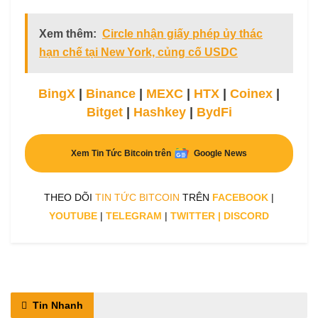
Xem thêm:
Circle nhận giấy phép ủy thác
hạn chế tại New York, củng cố USDC
BingX
|
Binance
|
MEXC
|
HTX
|
Coinex
|
Bitget
|
Hashkey
|
BydFi
Xem Tin Tức Bitcoin trên
Google News
THEO DÕI
TIN TỨC BITCOIN
TRÊN
FACEBOOK
|
YOUTUBE
|
TELEGRAM
|
TWITTER
|
DISCORD
Tin Nhanh