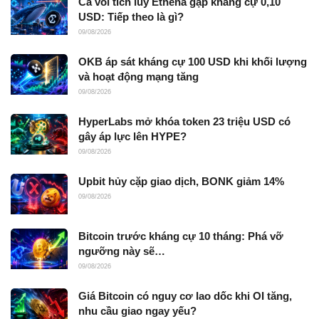
Cá voi tích lũy Ethena gặp kháng cự 0,10
USD: Tiếp theo là gì?
09/08/2026
OKB áp sát kháng cự 100 USD khi khối lượng
và hoạt động mạng tăng
09/08/2026
HyperLabs mở khóa token 23 triệu USD có
gây áp lực lên HYPE?
09/08/2026
Upbit hủy cặp giao dịch, BONK giảm 14%
09/08/2026
Bitcoin trước kháng cự 10 tháng: Phá vỡ
ngưỡng này sẽ…
09/08/2026
Giá Bitcoin có nguy cơ lao dốc khi OI tăng,
nhu cầu giao ngay yếu?