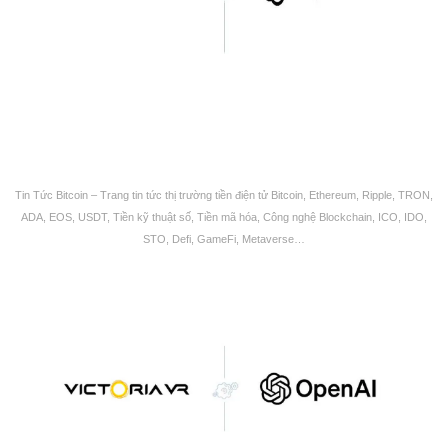
Tin Tức Bitcoin – Trang tin tức thị trường tiền điện tử Bitcoin, Ethereum, Ripple, TRON,
ADA, EOS, USDT, Tiền kỹ thuật số, Tiền mã hóa, Công nghệ Blockchain, ICO, IDO,
STO, Defi, GameFi, Metaverse…