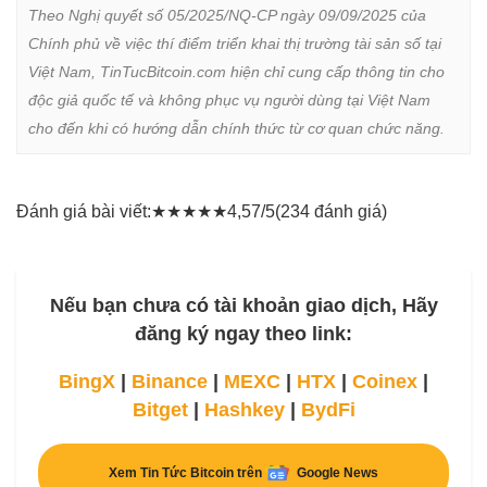
Theo Nghị quyết số 05/2025/NQ-CP ngày 09/09/2025 của 
Chính phủ về việc thí điểm triển khai thị trường tài sản số tại 
Việt Nam, TinTucBitcoin.com hiện chỉ cung cấp thông tin cho 
độc giả quốc tế và không phục vụ người dùng tại Việt Nam 
cho đến khi có hướng dẫn chính thức từ cơ quan chức năng.
Đánh giá bài viết:
★
★
★
★
★
4,57/5
(234 đánh giá)
Nếu bạn chưa có tài khoản giao dịch, Hãy
đăng ký ngay theo link:
BingX
|
Binance
|
MEXC
|
HTX
|
Coinex
|
Bitget
|
Hashkey
|
BydFi
Xem Tin Tức Bitcoin trên
Google News