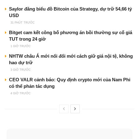
Saylor đăng biểu đồ Bitcoin của Strategy, dự trữ 54,66 tỷ
USD
31 PHÚT TRƯỚC
Bitget cam kết công bố phương án bồi thường sự cố giá
TUT trong 24 giờ
1 GIỜ TRƯỚC
NHTW châu Á mới nổi đổi mới cách giữ giá nội tệ, không
hao dự trữ
3 GIỜ TRƯỚC
CEO VALR cảnh báo: Quy định crypto mới của Nam Phi
có thể phản tác dụng
4 GIỜ TRƯỚC