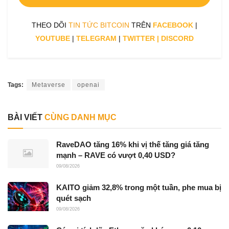
THEO DÕI
TIN TỨC BITCOIN
TRÊN
FACEBOOK
|
YOUTUBE
|
TELEGRAM
|
TWITTER
|
DISCORD
Tags:
Metaverse
openai
BÀI VIẾT
CÙNG DANH MỤC
RaveDAO tăng 16% khi vị thế tăng giá tăng
mạnh – RAVE có vượt 0,40 USD?
09/08/2026
KAITO giảm 32,8% trong một tuần, phe mua bị
quét sạch
09/08/2026