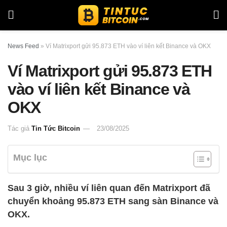
News Feed
»
Ví Matrixport gửi 95.873 ETH vào ví liên kết Binance và OKX
Ví Matrixport gửi 95.873 ETH
vào ví liên kết Binance và
OKX
Tác giả
Tin Tức Bitcoin
23/08/2025
Mục lục
Sau 3 giờ, nhiều ví liên quan đến Matrixport đã
chuyển khoảng 95.873 ETH sang sàn Binance và
OKX.