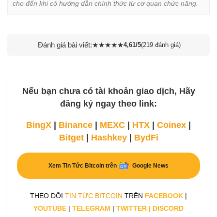
cho đến khi có hướng dẫn chính thức từ cơ quan chức năng.
Đánh giá bài viết:
★
★
★
★
★
4,61/5
(219 đánh giá)
Nếu bạn chưa có tài khoản giao dịch, Hãy
đăng ký ngay theo link:
BingX
|
Binance
|
MEXC
|
HTX
|
Coinex
|
Bitget
|
Hashkey
|
BydFi
Xem Tin Tức Bitcoin trên
Google News
THEO DÕI
TIN TỨC BITCOIN
TRÊN
FACEBOOK
|
YOUTUBE
|
TELEGRAM
|
TWITTER
|
DISCORD