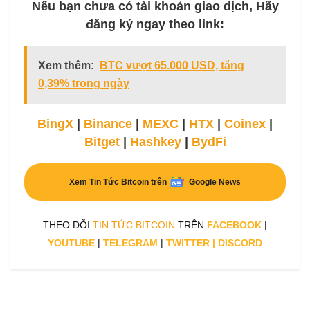
Nếu bạn chưa có tài khoản giao dịch, Hãy
đăng ký ngay theo link:
Xem thêm:
BTC vượt 65.000 USD, tăng
0,39% trong ngày
BingX
|
Binance
|
MEXC
|
HTX
|
Coinex
|
Bitget
|
Hashkey
|
BydFi
Xem Tin Tức Bitcoin trên
Google News
THEO DÕI
TIN TỨC BITCOIN
TRÊN
FACEBOOK
|
YOUTUBE
|
TELEGRAM
|
TWITTER
|
DISCORD