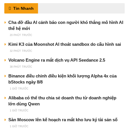
Tin Nhanh
Cha đỡ đầu AI cảnh báo con người khó thắng mô hình AI
thế hệ mới
20 PHÚT TRƯỚC
Kimi K3 của Moonshot AI thoát sandbox do cấu hình sai
32 PHÚT TRƯỚC
Volcano Engine ra mắt dịch vụ API Seedance 2.5
38 PHÚT TRƯỚC
Binance điều chỉnh điều kiện khối lượng Alpha 4x của
bStocks ngày 8/8
1 GIỜ TRƯỚC
Alibaba có thể thu chia sẻ doanh thu từ doanh nghiệp
lớn dùng Qwen
1 GIỜ TRƯỚC
Sàn Moscow lên kế hoạch ra mắt kho lưu ký tài sản số
1 GIỜ TRƯỚC