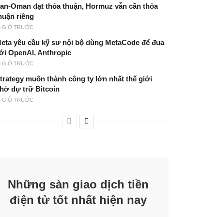
ran-Oman đạt thỏa thuận, Hormuz vẫn cần thỏa
huận riêng
6 GIỜ TRƯỚC
eta yêu cầu kỹ sư nội bộ dùng MetaCode để đua
ới OpenAI, Anthropic
6 GIỜ TRƯỚC
trategy muốn thành công ty lớn nhất thế giới
hờ dự trữ Bitcoin
6 GIỜ TRƯỚC
Những sàn giao dịch tiền
điện tử tốt nhất hiện nay