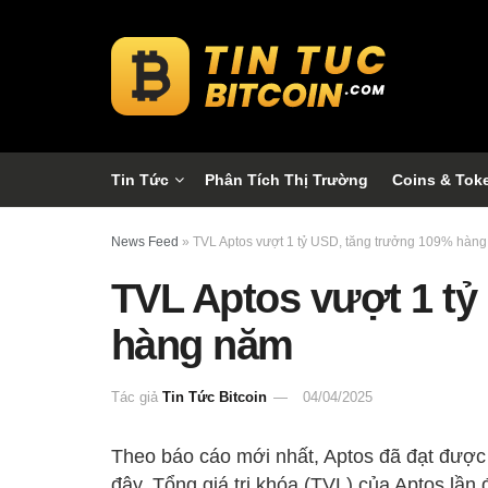
Tin Tức
Phân Tích Thị Trường
Coins & Tok
News Feed
»
TVL Aptos vượt 1 tỷ USD, tăng trưởng 109% hàn
TVL Aptos vượt 1 tỷ
hàng năm
Tác giả
Tin Tức Bitcoin
04/04/2025
Theo báo cáo mới nhất, Aptos đã đạt được 
đây. Tổng giá trị khóa (TVL) của Aptos lầ