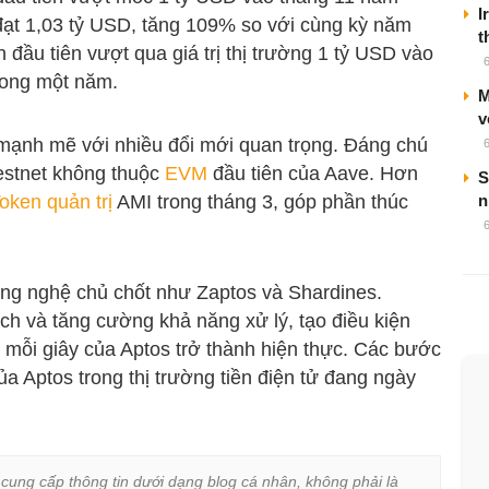
I
đạt 1,03 tỷ USD, tăng 109% so với cùng kỳ năm
t
 đầu tiên vượt qua giá trị thị trường 1 tỷ USD vào
trong một năm.
M
v
 mạnh mẽ với nhiều đổi mới quan trọng. Đáng chú
testnet không thuộc
EVM
đầu tiên của Aave. Hơn
S
oken quản trị
AMI trong tháng 3, góp phần thúc
n
 công nghệ chủ chốt như Zaptos và Shardines.
ch và tăng cường khả năng xử lý, tạo điều kiện
h mỗi giây của Aptos trở thành hiện thực. Các bước
ủa Aptos trong thị trường tiền điện tử đang ngày
 cung cấp thông tin dưới dạng blog cá nhân, không phải là 