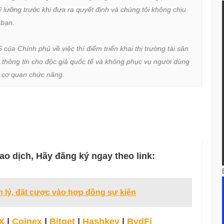
lưỡng trước khi đưa ra quyết định và chúng tôi không chịu 
bạn.

a Chính phủ về việc thí điểm triển khai thị trường tài sản 
 thông tin cho độc giả quốc tế và không phục vụ người dùng 
ừ cơ quan chức năng.
ao dịch, Hãy đăng ký ngay theo link:
 lý, đặt cược vào hợp đồng sự kiện
X
|
Coinex
|
Bitget
|
Hashkey
|
BydFi