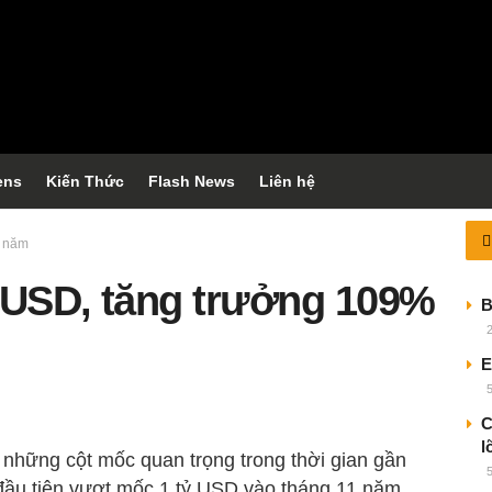
ens
Kiến Thức
Flash News
Liên hệ
g năm
 USD, tăng trưởng 109%
B
E
C
l
những cột mốc quan trọng trong thời gian gần
n đầu tiên vượt mốc 1 tỷ USD vào tháng 11 năm