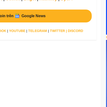
oin trên
Google News
OOK
|
YOUTUBE
|
TELEGRAM
|
TWITTER
|
DISCORD