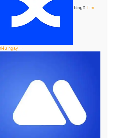
BingX
Tìm
hiểu ngay →