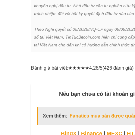
khuyến nghị đầu tư. Nhà đầu tư cần tự nghiên cứu kỹ 
trách nhiệm đối với bất kỳ quyết định đầu tư nào của 
Theo Nghị quyết số 05/2025/NQ-CP ngày 09/09/2025 củ
số tại Việt Nam, TinTucBitcoin.com hiện chỉ cung cấp
tại Việt Nam cho đến khi có hướng dẫn chính thức t
Đánh giá bài viết:
★
★
★
★
★
4,28/5
(426 đánh giá)
Nếu bạn chưa có tài khoản gi
Xem thêm:
Fanatics mua sàn được quản
BingX
|
Binance
|
MEXC
|
HT