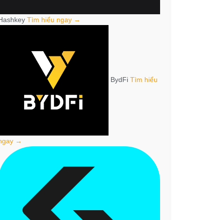
Hashkey
Tìm hiểu ngay →
BydFi
Tìm hiểu
ngay →