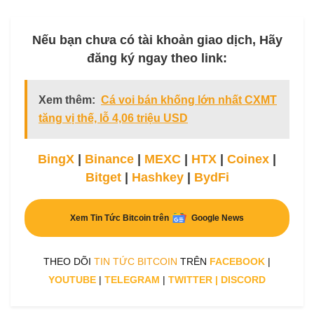
Nếu bạn chưa có tài khoản giao dịch, Hãy
đăng ký ngay theo link:
Xem thêm:
Cá voi bán khống lớn nhất CXMT
tăng vị thế, lỗ 4,06 triệu USD
BingX
|
Binance
|
MEXC
|
HTX
|
Coinex
|
Bitget
|
Hashkey
|
BydFi
Xem Tin Tức Bitcoin trên
Google News
THEO DÕI
TIN TỨC BITCOIN
TRÊN
FACEBOOK
|
YOUTUBE
|
TELEGRAM
|
TWITTER
|
DISCORD