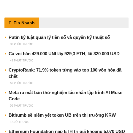
Tin Nhanh
Putin ký luật quản lý tiền số và quyền kỹ thuật số
38 PHÚT TRƯỚC
Cá voi bán 429.000 UNI lấy 929,3 ETH, lãi 320.000 USD
44 PHÚT TRƯỚC
CryptoRank: 71,9% token từng vào top 100 vốn hóa đã
chết
50 PHÚT TRƯỚC
Meta ra mắt bản thử nghiệm tác nhân lập trình AI Muse
Code
56 PHÚT TRƯỚC
Bithumb sẽ niêm yết token UB trên thị trường KRW
1 GIỜ TRƯỚC
Ethereum Foundation nạp ETH trị giá khoảng 5.070 USD