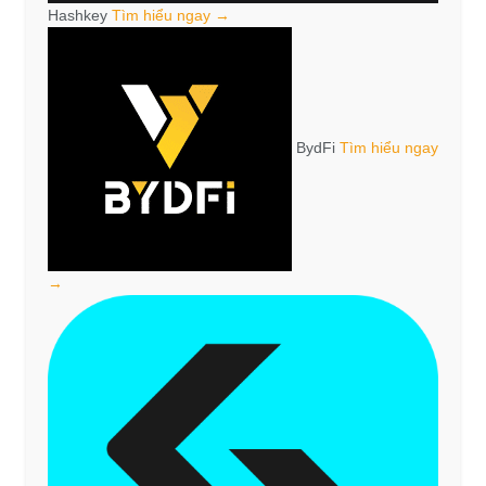
Hashkey
Tìm hiểu ngay →
BydFi
Tìm hiểu ngay
→