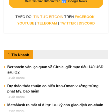
Xem Tin Tức Bitcoin trên
Google News
THEO DÕI
TIN TỨC BITCOIN
TRÊN
FACEBOOK
|
YOUTUBE
|
TELEGRAM
|
TWITTER
|
DISCORD
Tin Nhanh
Bernstein vẫn lạc quan về Circle, giữ mục tiêu 140 USD
sau Q2
4 GIỜ TRƯỚC
Dự thảo thỏa thuận eo biển Iran-Oman vướng trừng
phạt Mỹ, bảo hiểm
4 GIỜ TRƯỚC
MetaMask ra mắt ví AI tự lưu ký cho giao dịch on-chain
4 GIỜ TRƯỚC