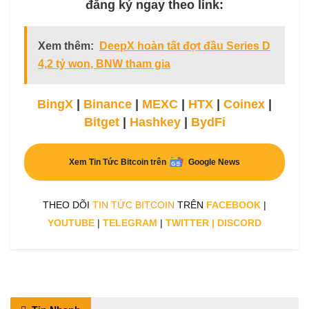
đăng ký ngay theo link:
Xem thêm:
DeepX hoàn tất đợt đầu Series D
4,2 tỷ won, BNW tham gia
BingX
|
Binance
|
MEXC
|
HTX
|
Coinex
|
Bitget
|
Hashkey
|
BydFi
Xem Tin Tức Bitcoin trên
Google News
THEO DÕI
TIN TỨC BITCOIN
TRÊN
FACEBOOK
|
YOUTUBE
|
TELEGRAM
|
TWITTER
|
DISCORD