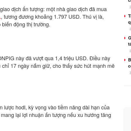
c
giao dịch ấn tượng: một nhà giao dịch đã mua
L
, tương đương khoảng 1.797 USD. Thú vị là,
T
q
biến động thị trường.
G
t
OONPIG này đã vượt qua 1,4 triệu USD. Điều này
B
u chỉ 17 ngày nắm giữ, cho thấy sức hút mạnh mẽ
c
n lược hodl, kỳ vọng vào tiềm năng dài hạn của
ang lại lợi nhuận ấn tượng nếu xu hướng tăng