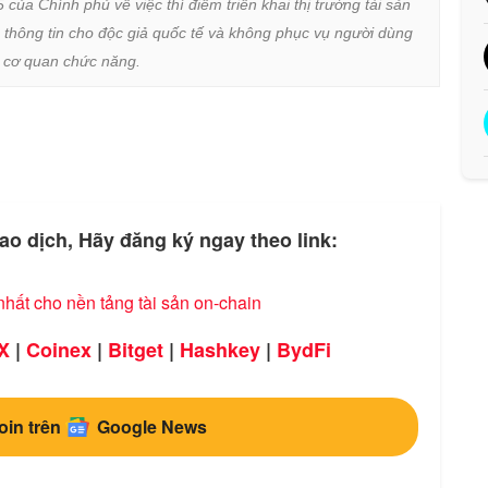
a Chính phủ về việc thí điểm triển khai thị trường tài sản 
 thông tin cho độc giả quốc tế và không phục vụ người dùng 
ừ cơ quan chức năng.
ao dịch, Hãy đăng ký ngay theo link:
nhất cho nền tảng tài sản on-chain
X
|
Coinex
|
Bitget
|
Hashkey
|
BydFi
oin trên
Google News