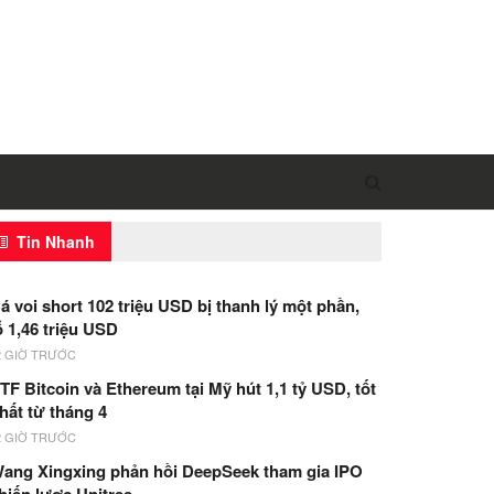
Tin Nhanh
á voi short 102 triệu USD bị thanh lý một phần,
ỗ 1,46 triệu USD
2 GIỜ TRƯỚC
TF Bitcoin và Ethereum tại Mỹ hút 1,1 tỷ USD, tốt
hất từ tháng 4
2 GIỜ TRƯỚC
ang Xingxing phản hồi DeepSeek tham gia IPO