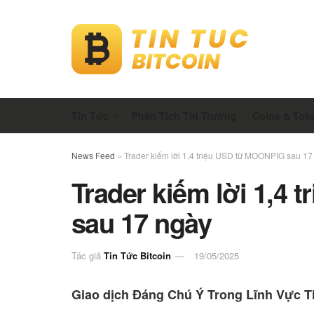
Tin Tức
Phân Tích Thị Trường
Coins & Tok
News Feed
»
Trader kiếm lời 1,4 triệu USD từ MOONPIG sau 17
Trader kiếm lời 1,4
sau 17 ngày
Tác giả
Tin Tức Bitcoin
19/05/2025
Giao dịch Đáng Chú Ý Trong Lĩnh Vực T