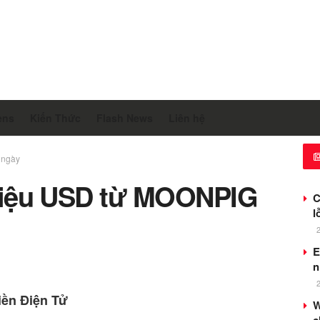
ens
Kiến Thức
Flash News
Liên hệ
 ngày
 triệu USD từ MOONPIG
C
l
E
n
iền Điện Tử
W