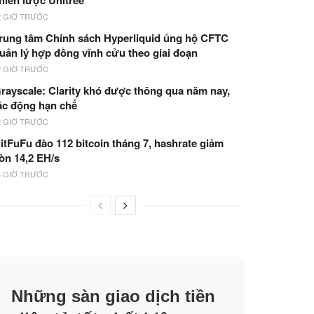
hiến lược Unitree
2 GIỜ TRƯỚC
rung tâm Chính sách Hyperliquid ủng hộ CFTC
uản lý hợp đồng vĩnh cửu theo giai đoạn
2 GIỜ TRƯỚC
rayscale: Clarity khó được thông qua năm nay,
ác động hạn chế
2 GIỜ TRƯỚC
itFuFu đào 112 bitcoin tháng 7, hashrate giảm
òn 14,2 EH/s
3 GIỜ TRƯỚC
Những sàn giao dịch tiền