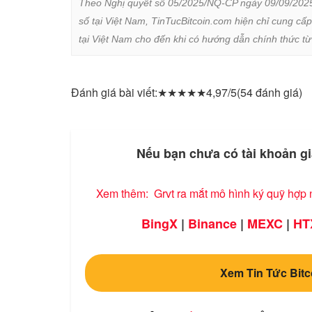
Theo Nghị quyết số 05/2025/NQ-CP ngày 09/09/2025 củ
số tại Việt Nam, TinTucBitcoin.com hiện chỉ cung cấp
tại Việt Nam cho đến khi có hướng dẫn chính thức t
Đánh giá bài viết:
★
★
★
★
★
4,97/5
(54 đánh giá)
Nếu bạn chưa có tài khoản gi
Xem thêm:
Grvt ra mắt mô hình ký quỹ hợp 
BingX
|
Binance
|
MEXC
|
HT
Xem Tin Tức Bitc