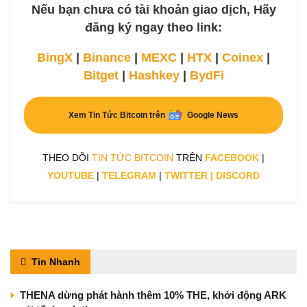
Nếu bạn chưa có tài khoản giao dịch, Hãy
đăng ký ngay theo link:
BingX
|
Binance
|
MEXC
|
HTX
|
Coinex
|
Bitget
|
Hashkey
|
BydFi
Xem Tin Tức Bitcoin trên
Google News
THEO DÕI
TIN TỨC BITCOIN
TRÊN
FACEBOOK
|
YOUTUBE
|
TELEGRAM
|
TWITTER
|
DISCORD
Tin Nhanh
THENA dừng phát hành thêm 10% THE, khởi động ARK