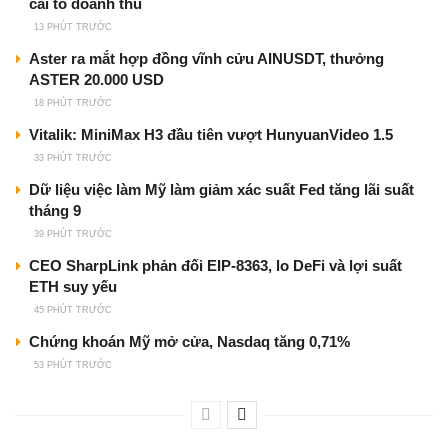
cải tổ doanh thu
13 PHÚT TRƯỚC
Aster ra mắt hợp đồng vĩnh cửu AINUSDT, thưởng
ASTER 20.000 USD
18 PHÚT TRƯỚC
Vitalik: MiniMax H3 đầu tiên vượt HunyuanVideo 1.5
33 PHÚT TRƯỚC
Dữ liệu việc làm Mỹ làm giảm xác suất Fed tăng lãi suất
tháng 9
39 PHÚT TRƯỚC
CEO SharpLink phản đối EIP-8363, lo DeFi và lợi suất
ETH suy yếu
45 PHÚT TRƯỚC
Chứng khoán Mỹ mở cửa, Nasdaq tăng 0,71%
53 PHÚT TRƯỚC