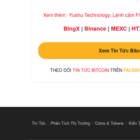
Xem thêm:
Yushu Technology: Lệnh cấm F
BingX
|
Binance
|
MEXC
|
HT
Xem Tin Tức Bitc
THEO DÕI
TIN TỨC BITCOIN
TRÊN
FACEB
Tin Tức
Phân Tích Thị Trường
Coins & Tokens
Kiến 