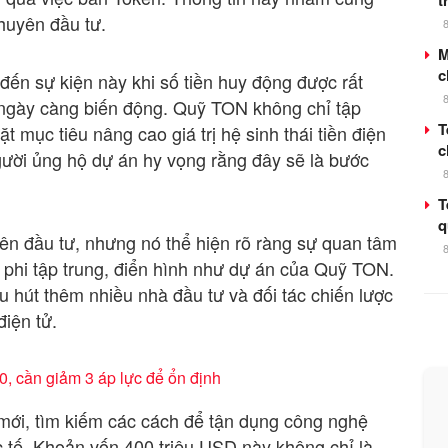
t
khuyên đầu tư.
M
c
đến sự kiện này khi số tiền huy động được rất
g ngày càng biến động. Quỹ TON không chỉ tập
T
 mục tiêu nâng cao giá trị hệ sinh thái tiền điện
c
ười ủng hộ dự án hy vọng rằng đây sẽ là bước
T
q
yên đầu tư, nhưng nó thể hiện rõ ràng sự quan tâm
phi tập trung, điển hình như dự án của Quỹ TON.
u hút thêm nhiều nhà đầu tư và đối tác chiến lược
điện tử.
00, cần giảm 3 áp lực để ổn định
mới, tìm kiếm các cách để tận dụng công nghệ
 tế. Khoản vốn 400 triệu USD này không chỉ là