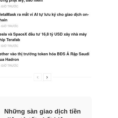
rừng phạt Mỹ, bảo hiểm
8 GIỜ TRƯỚC
etaMask ra mắt ví AI tự lưu ký cho giao dịch on-
hain
8 GIỜ TRƯỚC
esla và SpaceX đầu tư 16,8 tỷ USD xây nhà máy
hip Terafab
8 GIỜ TRƯỚC
ether vào thị trường token hóa BĐS Ả Rập Saudi
ua Hadron
8 GIỜ TRƯỚC
Những sàn giao dịch tiền