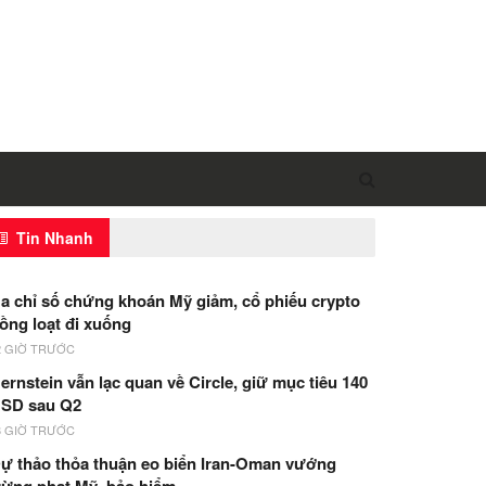
Tin Nhanh
a chỉ số chứng khoán Mỹ giảm, cổ phiếu crypto
ồng loạt đi xuống
2 GIỜ TRƯỚC
ernstein vẫn lạc quan về Circle, giữ mục tiêu 140
SD sau Q2
8 GIỜ TRƯỚC
ự thảo thỏa thuận eo biển Iran-Oman vướng