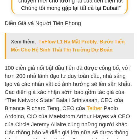
chuyện mới cho tương lai của tiền điện tử.
Chúng tôi mong gặp lại tất cả tại Dubai!”
Diễn Giả và Người Tiên Phong
Xem thêm:
TxFlow L1 Ra Mắt Probly: Bước Tiến
Mới Cho Hệ Sinh Thái Thị Trường Dự Đoán
100 diễn giả nổi bật đầu tiên đã được công bố, với
hơn 200 nhà lãnh đạo tư duy toàn cầu, nhà sáng
tạo và các nhân vật có ảnh hưởng sẽ lên sân khấu.
Các diễn giả xác nhận sớm bao gồm tác giả của
“The Network State” Balaji Srinivasan, CEO của
Binance Richard Teng, CEO của
Tether
Paolo
Ardoino, CIO của Maelstrom Arthur Hayes và CEO
của Circle Jeremy Allaire cùng những người khác.
Các thông báo về diễn giả lớn nữa sẽ được thông