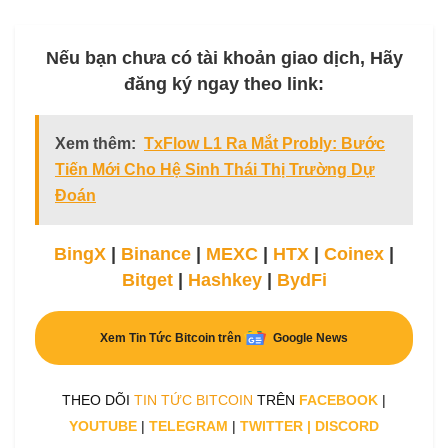
Nếu bạn chưa có tài khoản giao dịch, Hãy
đăng ký ngay theo link:
Xem thêm:
TxFlow L1 Ra Mắt Probly: Bước
Tiến Mới Cho Hệ Sinh Thái Thị Trường Dự
Đoán
BingX
|
Binance
|
MEXC
|
HTX
|
Coinex
|
Bitget
|
Hashkey
|
BydFi
Xem Tin Tức Bitcoin trên
Google News
THEO DÕI
TIN TỨC BITCOIN
TRÊN
FACEBOOK
|
YOUTUBE
|
TELEGRAM
|
TWITTER
|
DISCORD