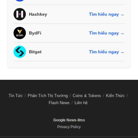
Hashkey
Tìm hiểu ngay →
BydFi
Tìm hiểu ngay →
Bitget
Tìm hiểu ngay →
Tin Tức
Phân Tích Thị Trường
Coins & Tokens
Kiến Thức
Flash News
Liên hệ
Google News
-
llms
Privacy Policy