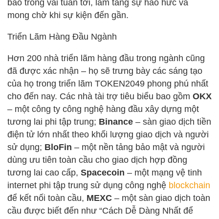
báo trong vài tuần tới, làm tăng sự háo hức và
mong chờ khi sự kiện đến gần.
Triển Lãm Hàng Đầu Ngành
Hơn 200 nhà triển lãm hàng đầu trong ngành cũng
đã được xác nhận – họ sẽ trưng bày các sáng tạo
của họ trong triển lãm TOKEN2049 phong phú nhất
cho đến nay. Các nhà tài trợ tiêu biểu bao gồm
OKX
– một công ty công nghệ hàng đầu xây dựng một
tương lai phi tập trung;
Binance
– sàn giao dịch tiền
điện tử lớn nhất theo khối lượng giao dịch và người
sử dụng;
BloFin
– một nền tảng bảo mật và người
dùng ưu tiên toàn cầu cho giao dịch hợp đồng
tương lai cao cấp,
Spacecoin
– một mạng vệ tinh
internet phi tập trung sử dụng công nghệ
blockchain
để kết nối toàn cầu,
MEXC
– một sàn giao dịch toàn
cầu được biết đến như “Cách Dễ Dàng Nhất để