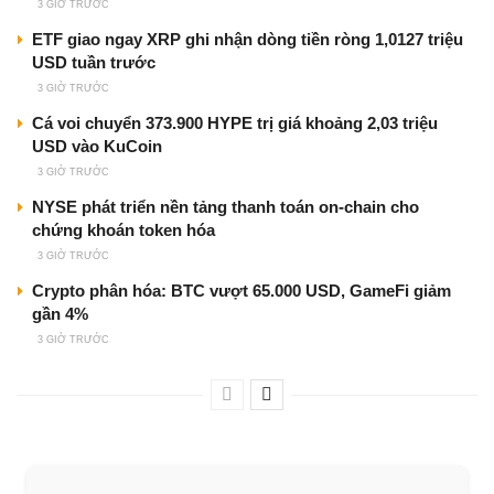
3 GIỜ TRƯỚC
ETF giao ngay XRP ghi nhận dòng tiền ròng 1,0127 triệu
USD tuần trước
3 GIỜ TRƯỚC
Cá voi chuyển 373.900 HYPE trị giá khoảng 2,03 triệu
USD vào KuCoin
3 GIỜ TRƯỚC
NYSE phát triển nền tảng thanh toán on-chain cho
chứng khoán token hóa
3 GIỜ TRƯỚC
Crypto phân hóa: BTC vượt 65.000 USD, GameFi giảm
gần 4%
3 GIỜ TRƯỚC