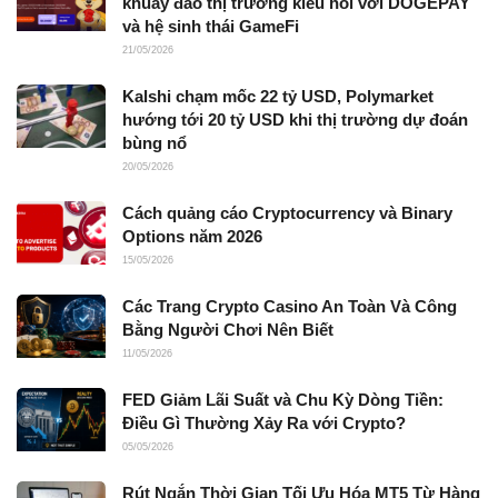
khuấy đảo thị trường kiều hối với DOGEPAY
và hệ sinh thái GameFi
21/05/2026
Kalshi chạm mốc 22 tỷ USD, Polymarket
hướng tới 20 tỷ USD khi thị trường dự đoán
bùng nổ
20/05/2026
Cách quảng cáo Cryptocurrency và Binary
Options năm 2026
15/05/2026
Các Trang Crypto Casino An Toàn Và Công
Bằng Người Chơi Nên Biết
11/05/2026
FED Giảm Lãi Suất và Chu Kỳ Dòng Tiền:
Điều Gì Thường Xảy Ra với Crypto?
05/05/2026
Rút Ngắn Thời Gian Tối Ưu Hóa MT5 Từ Hàng