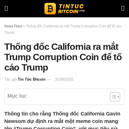
News Feed
»
Thống đốc California ra mắt Trump Corruption Coin để tố cáo
Trump
Thống đốc California ra mắt
Trump Corruption Coin để tố
cáo Trump
Tác giả
Tin Tức Bitcoin
31/08/2025
Mục lục
Thông tin cho rằng Thống đốc California Gavin
Newsom dự định ra mắt một meme coin mang
tên “Trump Corruption Coin”, với mục tiêu sử