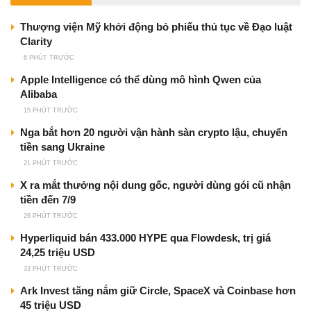
Thượng viện Mỹ khởi động bỏ phiếu thủ tục về Đạo luật
Clarity
6 PHÚT TRƯỚC
Apple Intelligence có thể dùng mô hình Qwen của
Alibaba
15 PHÚT TRƯỚC
Nga bắt hơn 20 người vận hành sàn crypto lậu, chuyển
tiền sang Ukraine
21 PHÚT TRƯỚC
X ra mắt thưởng nội dung gốc, người dùng gói cũ nhận
tiền đến 7/9
26 PHÚT TRƯỚC
Hyperliquid bán 433.000 HYPE qua Flowdesk, trị giá
24,25 triệu USD
33 PHÚT TRƯỚC
Ark Invest tăng nắm giữ Circle, SpaceX và Coinbase hơn
45 triệu USD