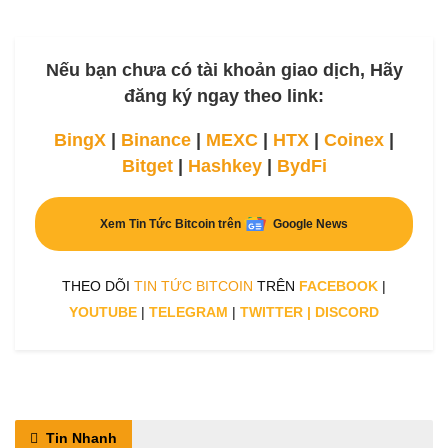
Nếu bạn chưa có tài khoản giao dịch, Hãy
đăng ký ngay theo link:
BingX
|
Binance
|
MEXC
|
HTX
|
Coinex
|
Bitget
|
Hashkey
|
BydFi
Xem Tin Tức Bitcoin trên
Google News
THEO DÕI
TIN TỨC BITCOIN
TRÊN
FACEBOOK
|
YOUTUBE
|
TELEGRAM
|
TWITTER
|
DISCORD
Tin Nhanh