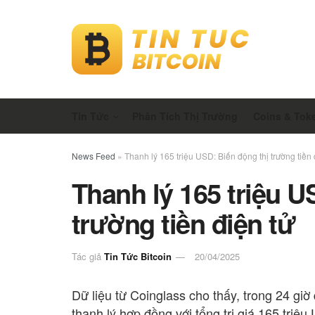
Tin Tức
Phân Tích Thị Trường
Coins & Tok
News Feed
»
Thanh lý 165 triệu USD: Biến động thị trường tiền 
Thanh lý 165 triệu U
trường tiền điện tử
Tác giả
Tin Tức Bitcoin
20/04/2025
Dữ liệu từ Coinglass cho thấy, trong 24 giờ q
thanh lý hợp đồng với tổng trị giá 165 triệu 