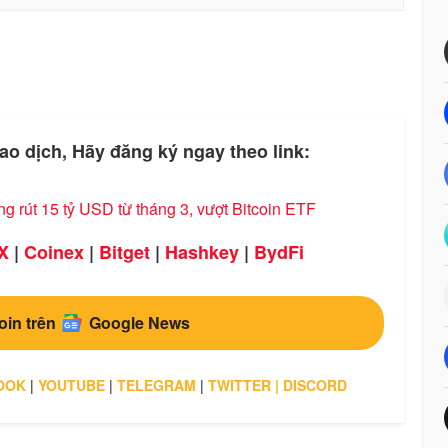
ao dịch, Hãy đăng ký ngay theo link:
 rút 15 tỷ USD từ tháng 3, vượt Bitcoin ETF
X
|
Coinex
|
Bitget
|
Hashkey
|
BydFi
oin trên
Google News
OOK
|
YOUTUBE
|
TELEGRAM
|
TWITTER
|
DISCORD