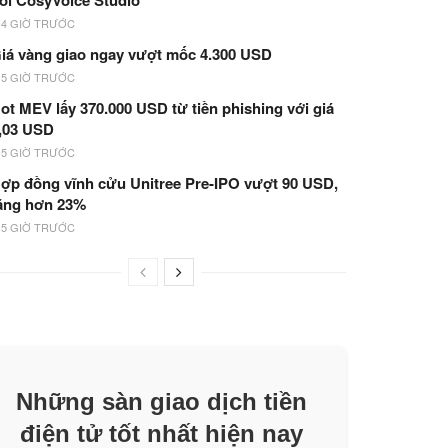
ói CosyVoice Studio
14 GIỜ TRƯỚC
iá vàng giao ngay vượt mốc 4.300 USD
15 GIỜ TRƯỚC
ot MEV lấy 370.000 USD từ tiền phishing với giá
,03 USD
15 GIỜ TRƯỚC
ợp đồng vĩnh cửu Unitree Pre-IPO vượt 90 USD,
ăng hơn 23%
15 GIỜ TRƯỚC
Những sàn giao dịch tiền
điện tử tốt nhất hiện nay