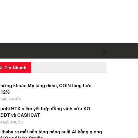
Tin Nhanh
hứng khoán Mỹ tăng điểm, COIN tăng hơn
,12%
2 GIỜ TRƯỚC
uobi HTX niêm yết hợp đồng vĩnh cửu KO,
DDT và CASHCAT
14 GIỜ TRƯỚC
libaba ra mắt nền tảng năng suất AI bằng giọng