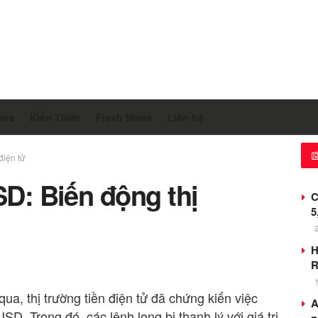
ens
Kiến Thức
Flash News
Liên hệ
điện tử
SD: Biến động thị
C
5
H
R
ua, thị trường tiền điện tử đã chứng kiến ​​việc
A
USD. Trong đó, các lệnh long bị thanh lý với giá trị