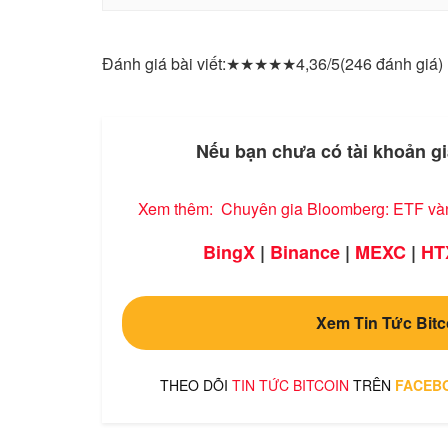
Đánh giá bài viết:
★
★
★
★
★
4,36/5
(246 đánh giá)
Nếu bạn chưa có tài khoản gi
Xem thêm:
Chuyên gia Bloomberg: ETF vàng
BingX
|
Binance
|
MEXC
|
HT
Xem Tin Tức Bitc
THEO DÕI
TIN TỨC BITCOIN
TRÊN
FACEB