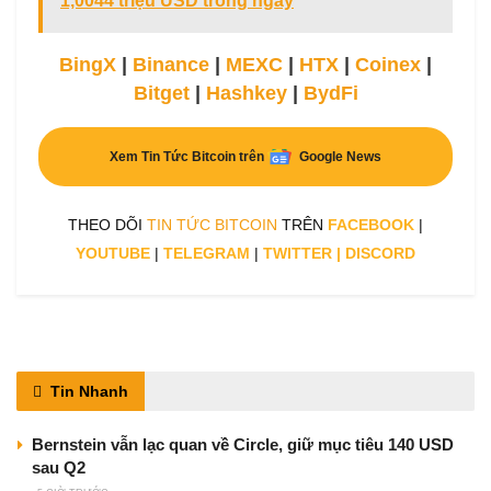
1,0044 triệu USD trong ngày
BingX
|
Binance
|
MEXC
|
HTX
|
Coinex
|
Bitget
|
Hashkey
|
BydFi
Xem Tin Tức Bitcoin trên
Google News
THEO DÕI
TIN TỨC BITCOIN
TRÊN
FACEBOOK
|
YOUTUBE
|
TELEGRAM
|
TWITTER
|
DISCORD
Tin Nhanh
Bernstein vẫn lạc quan về Circle, giữ mục tiêu 140 USD
sau Q2