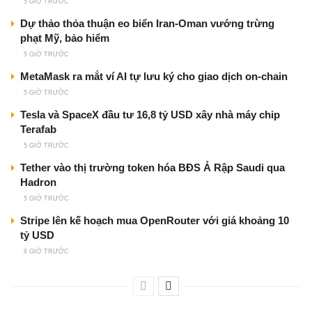
5 GIỜ TRƯỚC
Dự thảo thỏa thuận eo biển Iran-Oman vướng trừng
phạt Mỹ, bảo hiểm
5 GIỜ TRƯỚC
MetaMask ra mắt ví AI tự lưu ký cho giao dịch on-chain
5 GIỜ TRƯỚC
Tesla và SpaceX đầu tư 16,8 tỷ USD xây nhà máy chip
Terafab
5 GIỜ TRƯỚC
Tether vào thị trường token hóa BĐS Ả Rập Saudi qua
Hadron
5 GIỜ TRƯỚC
Stripe lên kế hoạch mua OpenRouter với giá khoảng 10
tỷ USD
6 GIỜ TRƯỚC