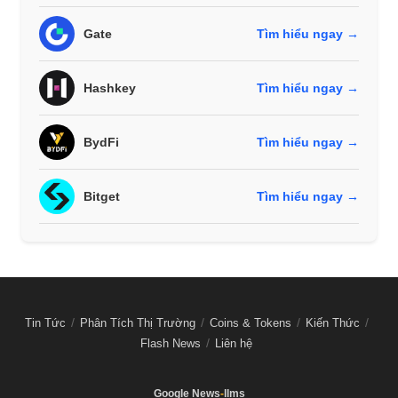
Gate
Tìm hiểu ngay →
Hashkey
Tìm hiểu ngay →
BydFi
Tìm hiểu ngay →
Bitget
Tìm hiểu ngay →
Tin Tức
Phân Tích Thị Trường
Coins & Tokens
Kiến Thức
Flash News
Liên hệ
Google News
-
llms