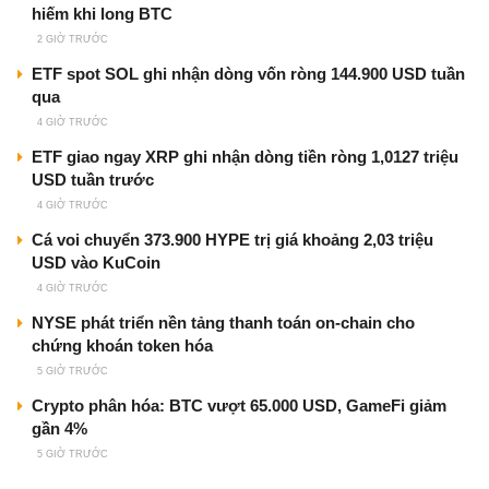
hiếm khi long BTC
2 GIỜ TRƯỚC
ETF spot SOL ghi nhận dòng vốn ròng 144.900 USD tuần
qua
4 GIỜ TRƯỚC
ETF giao ngay XRP ghi nhận dòng tiền ròng 1,0127 triệu
USD tuần trước
4 GIỜ TRƯỚC
Cá voi chuyển 373.900 HYPE trị giá khoảng 2,03 triệu
USD vào KuCoin
4 GIỜ TRƯỚC
NYSE phát triển nền tảng thanh toán on-chain cho
chứng khoán token hóa
5 GIỜ TRƯỚC
Crypto phân hóa: BTC vượt 65.000 USD, GameFi giảm
gần 4%
5 GIỜ TRƯỚC