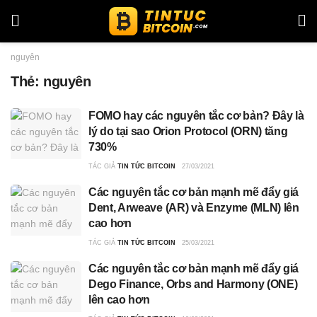
nguyên
Thẻ:
nguyên
FOMO hay các nguyên tắc cơ bản? Đây là
lý do tại sao Orion Protocol (ORN) tăng
730%
TÁC GIẢ
TIN TỨC BITCOIN
27/03/2021
Các nguyên tắc cơ bản mạnh mẽ đẩy giá
Dent, Arweave (AR) và Enzyme (MLN) lên
cao hơn
TÁC GIẢ
TIN TỨC BITCOIN
25/03/2021
Các nguyên tắc cơ bản mạnh mẽ đẩy giá
Dego Finance, Orbs and Harmony (ONE)
lên cao hơn