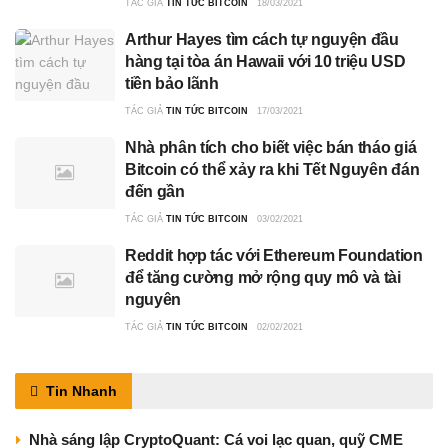
TÁC GIẢ
TIN TỨC BITCOIN
18/03/2021
Arthur Hayes tìm cách tự nguyện đầu
hàng tại tòa án Hawaii với 10 triệu USD
tiền bảo lãnh
TÁC GIẢ
TIN TỨC BITCOIN
17/03/2021
Nhà phân tích cho biết việc bán tháo giá
Bitcoin có thể xảy ra khi Tết Nguyên đán
đến gần
TÁC GIẢ
TIN TỨC BITCOIN
03/02/2021
Reddit hợp tác với Ethereum Foundation
để tăng cường mở rộng quy mô và tài
nguyên
TÁC GIẢ
TIN TỨC BITCOIN
02/02/2021
Tin Nhanh
Nhà sáng lập CryptoQuant: Cá voi lạc quan, quỹ CME