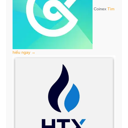
Coinex
Tìm
hiểu ngay →