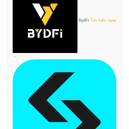
BydFi
Tìm hiểu ngay
→