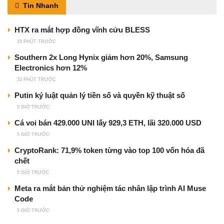
Tin Nhanh
HTX ra mắt hợp đồng vĩnh cửu BLESS
19 PHÚT TRƯỚC
Southern 2x Long Hynix giảm hơn 20%, Samsung
Electronics hơn 12%
32 PHÚT TRƯỚC
Putin ký luật quản lý tiền số và quyền kỹ thuật số
5 GIỜ TRƯỚC
Cá voi bán 429.000 UNI lấy 929,3 ETH, lãi 320.000 USD
5 GIỜ TRƯỚC
CryptoRank: 71,9% token từng vào top 100 vốn hóa đã
chết
5 GIỜ TRƯỚC
Meta ra mắt bản thử nghiệm tác nhân lập trình AI Muse
Code
5 GIỜ TRƯỚC