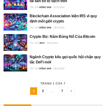
tài sản số bị vạch trần
TÁC GIẢ
HỒNG SAN
31/12/2024
Blockchain Association kiện IRS vì quy
định môi giới crypto
TÁC GIẢ
HỒNG SAN
28/12/2024
Crypto Biz: Năm Bùng Nổ Của Bitcoin
TÁC GIẢ
JULY
28/12/2024
Ngành Crypto kêu gọi quốc hội chặn quy
tắc DeFi mới
TÁC GIẢ
HỒNG SAN
28/12/2024
TRANG 1 CỦA 7
1
2
…
7