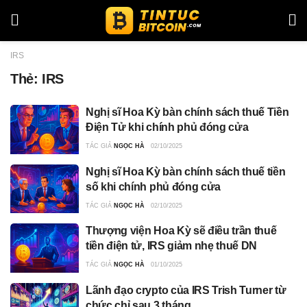
IRS
Thẻ:
IRS
Nghị sĩ Hoa Kỳ bàn chính sách thuế Tiền
Điện Tử khi chính phủ đóng cửa
TÁC GIẢ
NGỌC HÀ
02/10/2025
Nghị sĩ Hoa Kỳ bàn chính sách thuế tiền
số khi chính phủ đóng cửa
TÁC GIẢ
NGỌC HÀ
02/10/2025
Thượng viện Hoa Kỳ sẽ điều trần thuế
tiền điện tử, IRS giảm nhẹ thuế DN
TÁC GIẢ
NGỌC HÀ
01/10/2025
Lãnh đạo crypto của IRS Trish Turner từ
chức chỉ sau 3 tháng