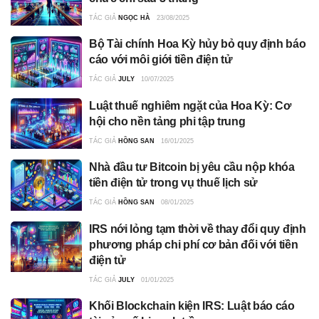
TÁC GIẢ
NGỌC HÀ
23/08/2025
Bộ Tài chính Hoa Kỳ hủy bỏ quy định báo
cáo với môi giới tiền điện tử
TÁC GIẢ
JULY
10/07/2025
Luật thuế nghiêm ngặt của Hoa Kỳ: Cơ
hội cho nền tảng phi tập trung
TÁC GIẢ
HỒNG SAN
16/01/2025
Nhà đầu tư Bitcoin bị yêu cầu nộp khóa
tiền điện tử trong vụ thuế lịch sử
TÁC GIẢ
HỒNG SAN
08/01/2025
IRS nới lỏng tạm thời về thay đổi quy định
phương pháp chi phí cơ bản đối với tiền
điện tử
TÁC GIẢ
JULY
01/01/2025
Khối Blockchain kiện IRS: Luật báo cáo