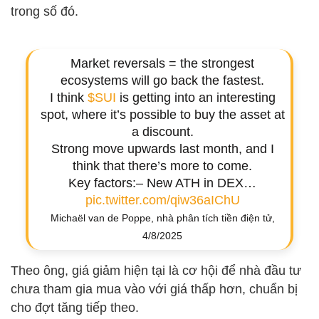
trong số đó.
Market reversals = the strongest
ecosystems will go back the fastest.
I think
$SUI
is getting into an interesting
spot, where it’s possible to buy the asset at
a discount.
Strong move upwards last month, and I
think that there’s more to come.
Key factors:– New ATH in DEX…
pic.twitter.com/qiw36aIChU
Michaël van de Poppe, nhà phân tích tiền điện tử,
4/8/2025
Theo ông, giá giảm hiện tại là cơ hội để nhà đầu tư
chưa tham gia mua vào với giá thấp hơn, chuẩn bị
cho đợt tăng tiếp theo.