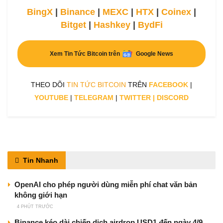
BingX
|
Binance
|
MEXC
|
HTX
|
Coinex
|
Bitget
|
Hashkey
|
BydFi
Xem Tin Tức Bitcoin trên
Google News
THEO DÕI
TIN TỨC BITCOIN
TRÊN
FACEBOOK
|
YOUTUBE
|
TELEGRAM
|
TWITTER
|
DISCORD
Tin Nhanh
OpenAI cho phép người dùng miễn phí chat văn bản
không giới hạn
4 PHÚT TRƯỚC
Binance kéo dài chiến dịch airdrop USD1 đến ngày 4/9