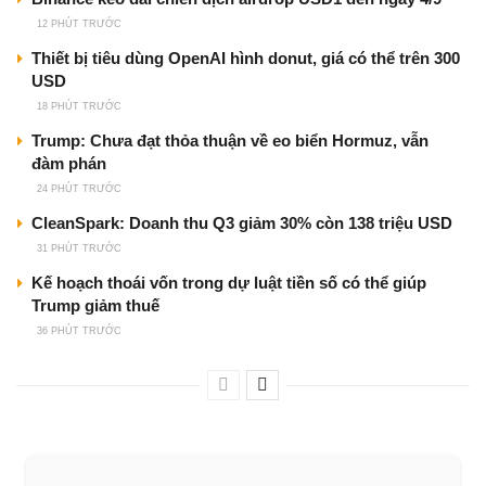
12 PHÚT TRƯỚC
Thiết bị tiêu dùng OpenAI hình donut, giá có thể trên 300
USD
18 PHÚT TRƯỚC
Trump: Chưa đạt thỏa thuận về eo biển Hormuz, vẫn
đàm phán
24 PHÚT TRƯỚC
CleanSpark: Doanh thu Q3 giảm 30% còn 138 triệu USD
31 PHÚT TRƯỚC
Kế hoạch thoái vốn trong dự luật tiền số có thể giúp
Trump giảm thuế
36 PHÚT TRƯỚC