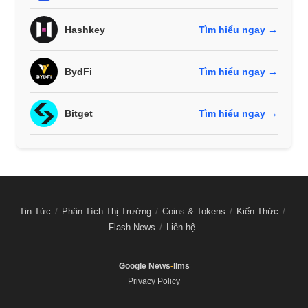
Hashkey
Tìm hiểu ngay →
BydFi
Tìm hiểu ngay →
Bitget
Tìm hiểu ngay →
Tin Tức
Phân Tích Thị Trường
Coins & Tokens
Kiến Thức
Flash News
Liên hệ
Google News
-
llms
Privacy Policy