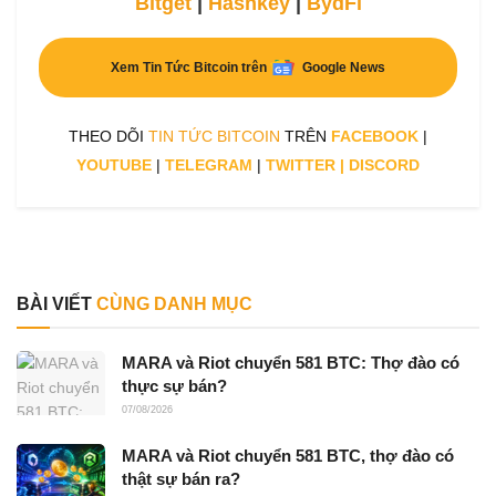
Bitget
|
Hashkey
|
BydFi
Xem Tin Tức Bitcoin trên
Google News
THEO DÕI
TIN TỨC BITCOIN
TRÊN
FACEBOOK
|
YOUTUBE
|
TELEGRAM
|
TWITTER
|
DISCORD
BÀI VIẾT
CÙNG DANH MỤC
MARA và Riot chuyển 581 BTC: Thợ đào có
thực sự bán?
07/08/2026
MARA và Riot chuyển 581 BTC, thợ đào có
thật sự bán ra?