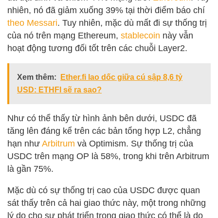
nhiên, nó đã giảm xuống 39% tại thời điểm báo chí
theo Messari
.
Tuy nhiên, mặc dù mất đi sự thống trị
của nó trên mạng Ethereum,
stablecoin
này vẫn
hoạt động tương đối tốt trên các chuỗi Layer2.
Xem thêm:
Ether.fi lao dốc giữa cú sập 8,6 tỷ
USD: ETHFI sẽ ra sao?
Như có thể thấy từ hình ảnh bên dưới,
USDC
đã
tăng lên đáng kể trên các bản tổng hợp L2, chẳng
hạn như
Arbitrum
và Optimism. Sự thống trị của
USDC trên mạng OP là 58%, trong khi trên Arbitrum
là gần 75%.
Mặc dù có sự thống trị cao của USDC được quan
sát thấy trên cả hai giao thức này, một trong những
lý do cho sự phát triển trong giao thức có thể là do