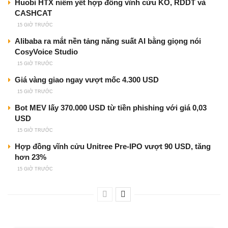
Huobi HTX niêm yết hợp đồng vĩnh cửu KO, RDDT và
CASHCAT
15 GIỜ TRƯỚC
Alibaba ra mắt nền tảng năng suất AI bằng giọng nói
CosyVoice Studio
15 GIỜ TRƯỚC
Giá vàng giao ngay vượt mốc 4.300 USD
15 GIỜ TRƯỚC
Bot MEV lấy 370.000 USD từ tiền phishing với giá 0,03
USD
15 GIỜ TRƯỚC
Hợp đồng vĩnh cửu Unitree Pre-IPO vượt 90 USD, tăng
hơn 23%
15 GIỜ TRƯỚC