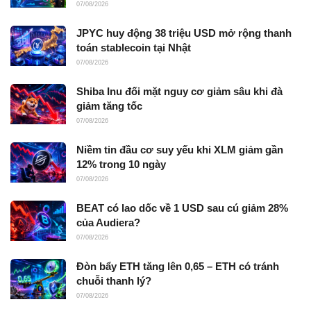
07/08/2026
JPYC huy động 38 triệu USD mở rộng thanh
toán stablecoin tại Nhật
07/08/2026
Shiba Inu đối mặt nguy cơ giảm sâu khi đà
giảm tăng tốc
07/08/2026
Niềm tin đầu cơ suy yếu khi XLM giảm gần
12% trong 10 ngày
07/08/2026
BEAT có lao dốc về 1 USD sau cú giảm 28%
của Audiera?
07/08/2026
Đòn bẩy ETH tăng lên 0,65 – ETH có tránh
chuỗi thanh lý?
07/08/2026