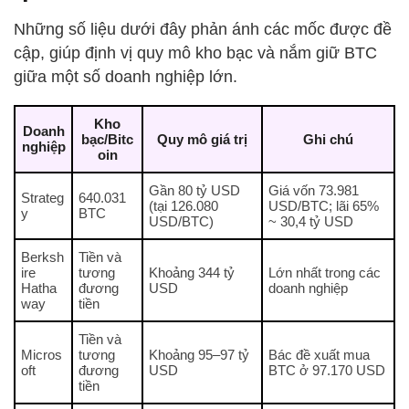
Những số liệu dưới đây phản ánh các mốc được đề
cập, giúp định vị quy mô kho bạc và nắm giữ BTC
giữa một số doanh nghiệp lớn.
Kho
Doanh
bạc/Bitc
Quy mô giá trị
Ghi chú
nghiệp
oin
Gần 80 tỷ USD
Giá vốn 73.981
Strateg
640.031
(tại 126.080
USD/BTC; lãi 65%
y
BTC
USD/BTC)
~ 30,4 tỷ USD
Berksh
Tiền và
ire
tương
Khoảng 344 tỷ
Lớn nhất trong các
Hatha
đương
USD
doanh nghiệp
way
tiền
Tiền và
Micros
tương
Khoảng 95–97 tỷ
Bác đề xuất mua
oft
đương
USD
BTC ở 97.170 USD
tiền