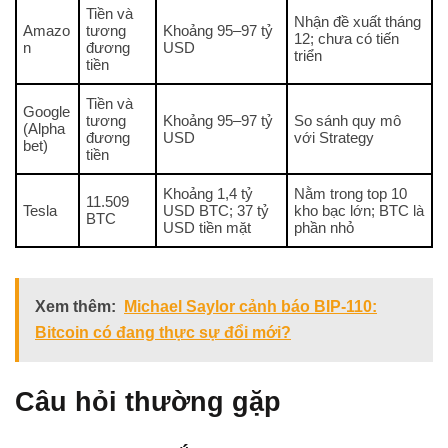
Tiền và
Nhận đề xuất tháng
Amazo
tương
Khoảng 95–97 tỷ
12; chưa có tiến
n
đương
USD
triển
tiền
Tiền và
Google
tương
Khoảng 95–97 tỷ
So sánh quy mô
(Alpha
đương
USD
với Strategy
bet)
tiền
Khoảng 1,4 tỷ
Nằm trong top 10
11.509
Tesla
USD BTC; 37 tỷ
kho bạc lớn; BTC là
BTC
USD tiền mặt
phần nhỏ
Xem thêm:
Michael Saylor cảnh báo BIP-110:
Bitcoin có đang thực sự đổi mới?
Câu hỏi thường gặp