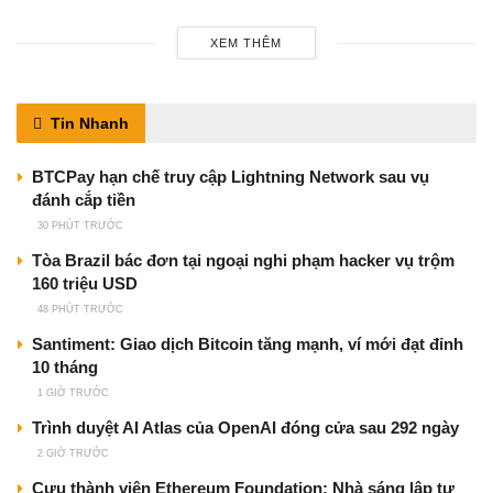
XEM THÊM
Tin Nhanh
BTCPay hạn chế truy cập Lightning Network sau vụ
đánh cắp tiền
30 PHÚT TRƯỚC
Tòa Brazil bác đơn tại ngoại nghi phạm hacker vụ trộm
160 triệu USD
48 PHÚT TRƯỚC
Santiment: Giao dịch Bitcoin tăng mạnh, ví mới đạt đỉnh
10 tháng
1 GIỜ TRƯỚC
Trình duyệt AI Atlas của OpenAI đóng cửa sau 292 ngày
2 GIỜ TRƯỚC
Cựu thành viên Ethereum Foundation: Nhà sáng lập tự