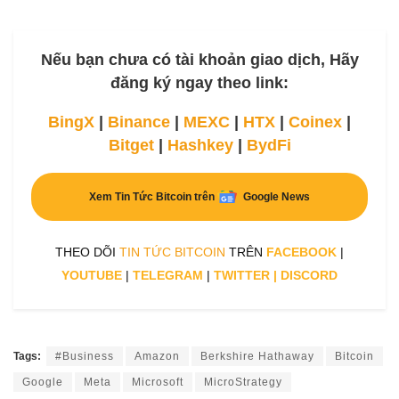
Nếu bạn chưa có tài khoản giao dịch, Hãy
đăng ký ngay theo link:
BingX
|
Binance
|
MEXC
|
HTX
|
Coinex
|
Bitget
|
Hashkey
|
BydFi
Xem Tin Tức Bitcoin trên
Google News
THEO DÕI
TIN TỨC BITCOIN
TRÊN
FACEBOOK
|
YOUTUBE
|
TELEGRAM
|
TWITTER
|
DISCORD
Tags:
#Business
Amazon
Berkshire Hathaway
Bitcoin
Google
Meta
Microsoft
MicroStrategy