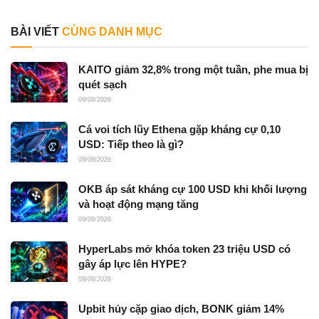
BÀI VIẾT
CÙNG DANH MỤC
KAITO giảm 32,8% trong một tuần, phe mua bị
quét sạch
09/08/2026
Cá voi tích lũy Ethena gặp kháng cự 0,10
USD: Tiếp theo là gì?
09/08/2026
OKB áp sát kháng cự 100 USD khi khối lượng
và hoạt động mạng tăng
09/08/2026
HyperLabs mở khóa token 23 triệu USD có
gây áp lực lên HYPE?
09/08/2026
Upbit hủy cặp giao dịch, BONK giảm 14%