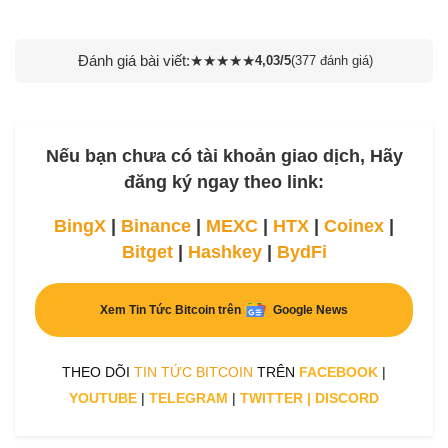
Đánh giá bài viết:
★
★
★
★
★
4,03/5
(377 đánh giá)
Nếu bạn chưa có tài khoản giao dịch, Hãy
đăng ký ngay theo link:
BingX
|
Binance
|
MEXC
|
HTX
|
Coinex
|
Bitget
|
Hashkey
|
BydFi
Xem Tin Tức Bitcoin trên
Google News
THEO DÕI
TIN TỨC BITCOIN
TRÊN
FACEBOOK
|
YOUTUBE
|
TELEGRAM
|
TWITTER
|
DISCORD