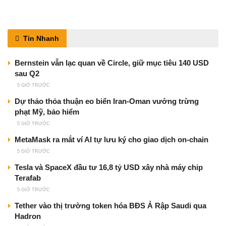
Tin Nhanh
Bernstein vẫn lạc quan về Circle, giữ mục tiêu 140 USD
sau Q2
5 GIỜ TRƯỚC
Dự thảo thỏa thuận eo biển Iran-Oman vướng trừng
phạt Mỹ, bảo hiểm
5 GIỜ TRƯỚC
MetaMask ra mắt ví AI tự lưu ký cho giao dịch on-chain
5 GIỜ TRƯỚC
Tesla và SpaceX đầu tư 16,8 tỷ USD xây nhà máy chip
Terafab
5 GIỜ TRƯỚC
Tether vào thị trường token hóa BĐS Ả Rập Saudi qua
Hadron