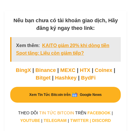
Nếu bạn chưa có tài khoản giao dịch, Hãy
đăng ký ngay theo link:
Xem thêm:
KAITO giảm 20% khi dòng tiền
Spot tăng: Liệu còn giảm tiếp?
BingX
|
Binance
|
MEXC
|
HTX
|
Coinex
|
Bitget
|
Hashkey
|
BydFi
Xem Tin Tức Bitcoin trên
Google News
THEO DÕI
TIN TỨC BITCOIN
TRÊN
FACEBOOK
|
YOUTUBE
|
TELEGRAM
|
TWITTER
|
DISCORD