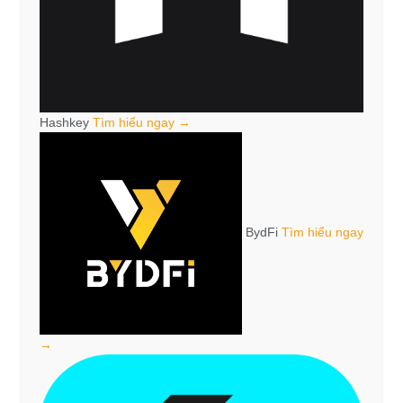
Hashkey
Tìm hiểu ngay →
BydFi
Tìm hiểu ngay
→