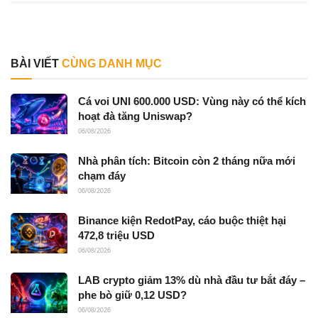
BÀI VIẾT
CÙNG DANH MỤC
Cá voi UNI 600.000 USD: Vùng này có thể kích
hoạt đà tăng Uniswap?
06/08/2026
Nhà phân tích: Bitcoin còn 2 tháng nữa mới
chạm đáy
06/08/2026
Binance kiện RedotPay, cáo buộc thiệt hại
472,8 triệu USD
06/08/2026
LAB crypto giảm 13% dù nhà đầu tư bắt đáy –
phe bò giữ 0,12 USD?
06/08/2026