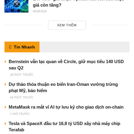
giá còn tăng?
06/08/2026
XEM THÊM
Tin Nhanh
Bernstein vẫn lạc quan về Circle, giữ mục tiêu 140 USD
sau Q2
38 PHÚT TRƯỚC
Dự thảo thỏa thuận eo biển Iran-Oman vướng trừng
phạt Mỹ, bảo hiểm
44 PHÚT TRƯỚC
MetaMask ra mắt ví AI tự lưu ký cho giao dịch on-chain
1 GIỜ TRƯỚC
Tesla và SpaceX đầu tư 16,8 tỷ USD xây nhà máy chip
Terafab