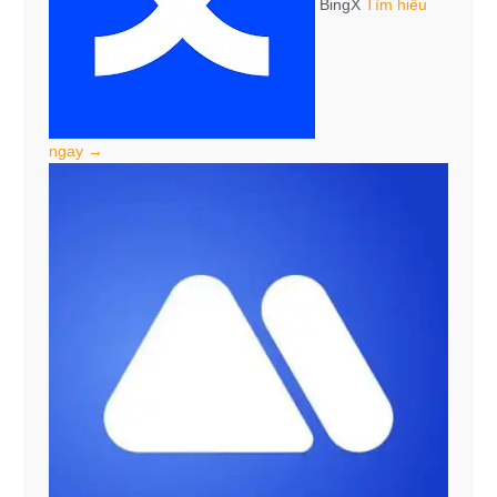
BingX
Tìm hiểu
ngay →