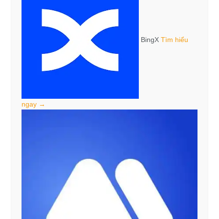
BingX
Tìm hiểu
ngay →