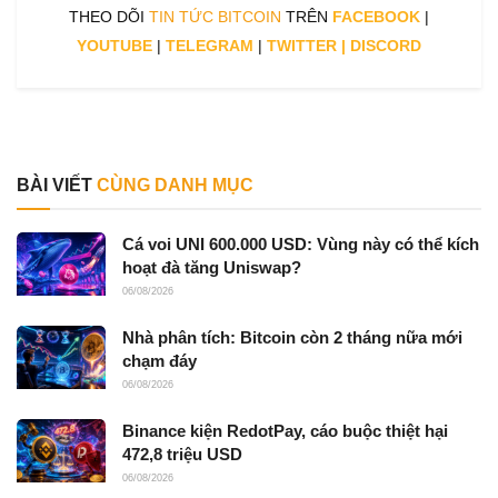
THEO DÕI
TIN TỨC BITCOIN
TRÊN
FACEBOOK
|
YOUTUBE
|
TELEGRAM
|
TWITTER
|
DISCORD
BÀI VIẾT
CÙNG DANH MỤC
Cá voi UNI 600.000 USD: Vùng này có thể kích
hoạt đà tăng Uniswap?
06/08/2026
Nhà phân tích: Bitcoin còn 2 tháng nữa mới
chạm đáy
06/08/2026
Binance kiện RedotPay, cáo buộc thiệt hại
472,8 triệu USD
06/08/2026