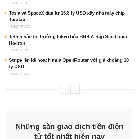
1 GIỜ TRƯỚC
Tesla và SpaceX đầu tư 16,8 tỷ USD xây nhà máy chip
Terafab
2 GIỜ TRƯỚC
Tether vào thị trường token hóa BĐS Ả Rập Saudi qua
Hadron
2 GIỜ TRƯỚC
Stripe lên kế hoạch mua OpenRouter với giá khoảng 10
tỷ USD
2 GIỜ TRƯỚC
Những sàn giao dịch tiền điện
tử tốt nhất hiện nay