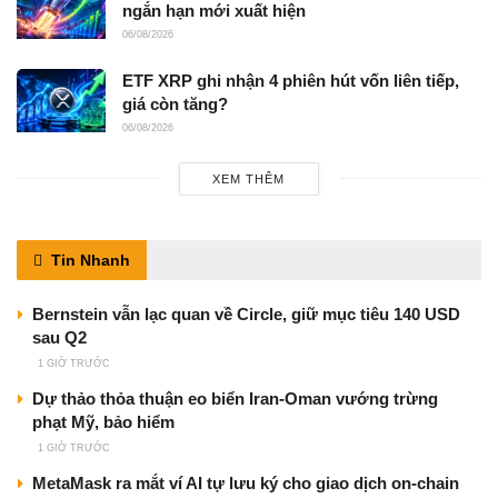
ngắn hạn mới xuất hiện
06/08/2026
ETF XRP ghi nhận 4 phiên hút vốn liên tiếp,
giá còn tăng?
06/08/2026
XEM THÊM
Tin Nhanh
Bernstein vẫn lạc quan về Circle, giữ mục tiêu 140 USD
sau Q2
1 GIỜ TRƯỚC
Dự thảo thỏa thuận eo biển Iran-Oman vướng trừng
phạt Mỹ, bảo hiểm
1 GIỜ TRƯỚC
MetaMask ra mắt ví AI tự lưu ký cho giao dịch on-chain