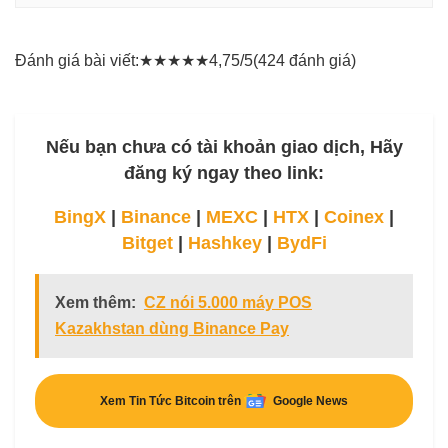
Đánh giá bài viết:
★
★
★
★
★
4,75/5
(424 đánh giá)
Nếu bạn chưa có tài khoản giao dịch, Hãy
đăng ký ngay theo link:
BingX
|
Binance
|
MEXC
|
HTX
|
Coinex
|
Bitget
|
Hashkey
|
BydFi
Xem thêm:
CZ nói 5.000 máy POS
Kazakhstan dùng Binance Pay
Xem Tin Tức Bitcoin trên
Google News