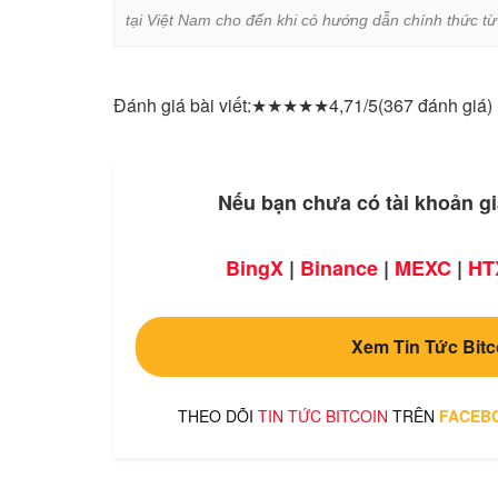
tại Việt Nam cho đến khi có hướng dẫn chính thức t
Đánh giá bài viết:
★
★
★
★
★
4,71/5
(367 đánh giá)
Nếu bạn chưa có tài khoản gi
BingX
|
Binance
|
MEXC
|
HT
Xem Tin Tức Bitc
THEO DÕI
TIN TỨC BITCOIN
TRÊN
FACEB