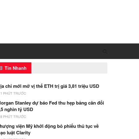
Tin Nhanh
ịa chỉ mới mở vị thế ETH trị giá 3,81 triệu USD
11 PHÚT TRƯỚC
organ Stanley dự báo Fed thu hẹp bảng cân đối
,5 nghìn tỷ USD
18 PHÚT TRƯỚC
hượng viện Mỹ khởi động bỏ phiếu thủ tục về
ạo luật Clarity