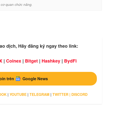
ừ cơ quan chức năng.
ao dịch, Hãy đăng ký ngay theo link:
X
|
Coinex
|
Bitget
|
Hashkey
|
BydFi
oin trên
Google News
OOK
|
YOUTUBE
|
TELEGRAM
|
TWITTER
|
DISCORD