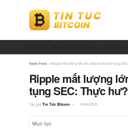
Tin Tức
Phân Tích Thị Trường
Coins & Tok
News Feed
»
Ripple mất lượng lớn tiền điện tử do kiện tụng SE
Ripple mất lượng lớn
tụng SEC: Thực hư?
Tác giả
Tin Tức Bitcoin
19/06/2025
Mục lục