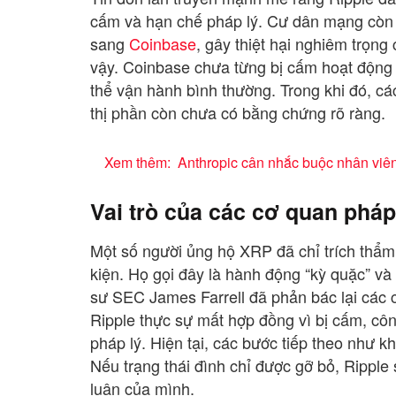
cấm và hạn chế pháp lý. Cư dân mạng còn
sang
Coinbase
, gây thiệt hại nghiêm trọng
vậy. Coinbase chưa từng bị cấm hoạt động 
thể vận hành bình thường. Trong khi đó, cá
thị phần còn chưa có bằng chứng rõ ràng.
Xem thêm:
Anthropic cân nhắc buộc nhân viê
Vai trò của các cơ quan pháp 
Một số người ủng hộ XRP đã chỉ trích thẩm 
kiện. Họ gọi đây là hành động “kỳ quặc” và
sư SEC James Farrell đã phản bác lại các 
Ripple thực sự mất hợp đồng vì bị cấm, công
pháp lý. Hiện tại, các bước tiếp theo như 
Nếu trạng thái đình chỉ được gỡ bỏ, Ripple 
luận của mình.