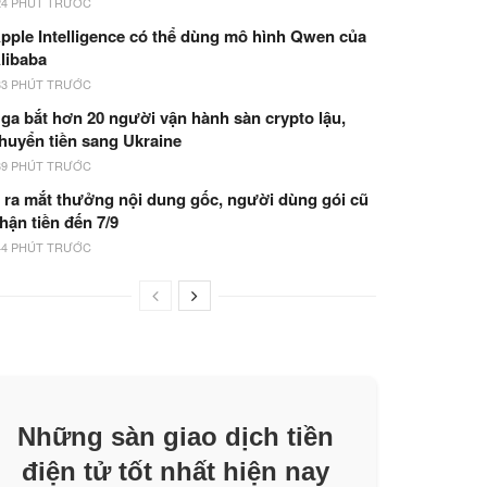
24 PHÚT TRƯỚC
pple Intelligence có thể dùng mô hình Qwen của
libaba
33 PHÚT TRƯỚC
ga bắt hơn 20 người vận hành sàn crypto lậu,
huyển tiền sang Ukraine
39 PHÚT TRƯỚC
 ra mắt thưởng nội dung gốc, người dùng gói cũ
hận tiền đến 7/9
44 PHÚT TRƯỚC
Những sàn giao dịch tiền
điện tử tốt nhất hiện nay