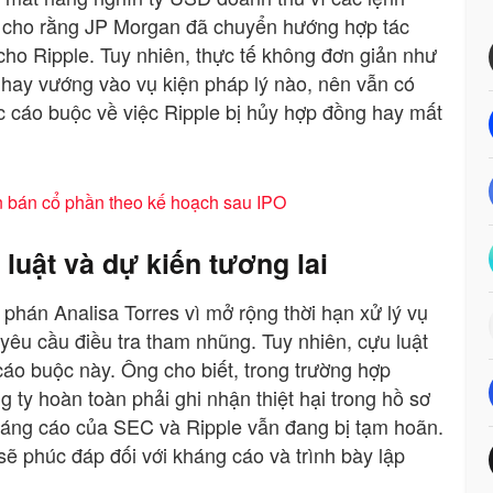
 cho rằng JP Morgan đã chuyển hướng hợp tác
 cho Ripple. Tuy nhiên, thực tế không đơn giản như
hay vướng vào vụ kiện pháp lý nào, nên vẫn có
c cáo buộc về việc Ripple bị hủy hợp đồng hay mất
n bán cổ phần theo kế hoạch sau IPO
luật và dự kiến tương lai
phán Analisa Torres vì mở rộng thời hạn xử lý vụ
 yêu cầu điều tra tham nhũng. Tuy nhiên, cựu luật
cáo buộc này. Ông cho biết, trong trường hợp
 ty hoàn toàn phải ghi nhận thiệt hại trong hồ sơ
kháng cáo của SEC và Ripple vẫn đang bị tạm hoãn.
sẽ phúc đáp đối với kháng cáo và trình bày lập