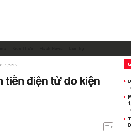
ens
Kiến Thức
Flash News
Liên hệ
C: Thực hư?
 tiền điện tử do kiện
Đ
M
1
T
Đ