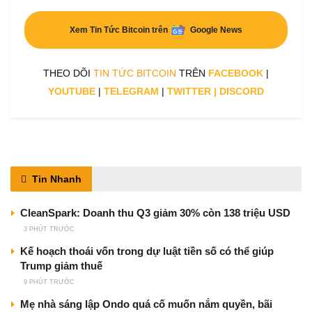
Xem Tin Tức Bitcoin trên
Google News
THEO DÕI
TIN TỨC BITCOIN
TRÊN
FACEBOOK
|
YOUTUBE
|
TELEGRAM
|
TWITTER
|
DISCORD
Tin Nhanh
CleanSpark: Doanh thu Q3 giảm 30% còn 138 triệu USD
3 PHÚT TRƯỚC
Kế hoạch thoái vốn trong dự luật tiền số có thể giúp
Trump giảm thuế
9 PHÚT TRƯỚC
Mẹ nhà sáng lập Ondo quá cố muốn nắm quyền, bãi