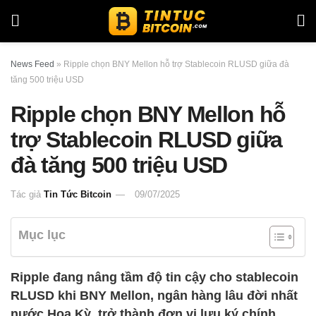
News Feed
»
Ripple chọn BNY Mellon hỗ trợ Stablecoin RLUSD giữa đà
tăng 500 triệu USD
Ripple chọn BNY Mellon hỗ
trợ Stablecoin RLUSD giữa
đà tăng 500 triệu USD
Tác giả
Tin Tức Bitcoin
09/07/2025
Mục lục
Ripple đang nâng tầm độ tin cậy cho stablecoin
RLUSD khi BNY Mellon, ngân hàng lâu đời nhất
nước Hoa Kỳ, trở thành đơn vị lưu ký chính