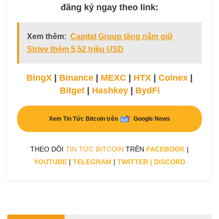
đăng ký ngay theo link:
Xem thêm:
Capital Group tăng nắm giữ
Strive thêm 5,52 triệu USD
BingX
|
Binance
|
MEXC
|
HTX
|
Coinex
|
Bitget
|
Hashkey
|
BydFi
Xem Tin Tức Bitcoin trên
Google News
THEO DÕI
TIN TỨC BITCOIN
TRÊN
FACEBOOK
|
YOUTUBE
|
TELEGRAM
|
TWITTER
|
DISCORD