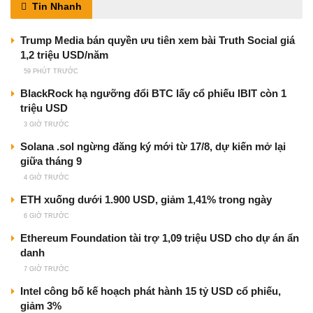
Tin Nhanh
Trump Media bán quyền ưu tiên xem bài Truth Social giá
1,2 triệu USD/năm
59 PHÚT TRƯỚC
BlackRock hạ ngưỡng đổi BTC lấy cổ phiếu IBIT còn 1
triệu USD
3 GIỜ TRƯỚC
Solana .sol ngừng đăng ký mới từ 17/8, dự kiến mở lại
giữa tháng 9
4 GIỜ TRƯỚC
ETH xuống dưới 1.900 USD, giảm 1,41% trong ngày
6 GIỜ TRƯỚC
Ethereum Foundation tài trợ 1,09 triệu USD cho dự án ẩn
danh
7 GIỜ TRƯỚC
Intel công bố kế hoạch phát hành 15 tỷ USD cổ phiếu,
giảm 3%