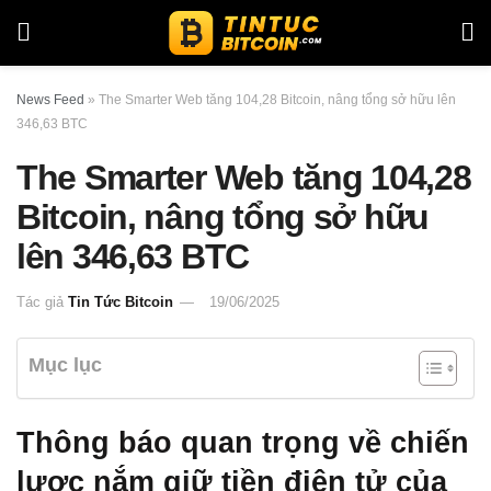
News Feed
»
The Smarter Web tăng 104,28 Bitcoin, nâng tổng sở hữu lên
346,63 BTC
The Smarter Web tăng 104,28
Bitcoin, nâng tổng sở hữu
lên 346,63 BTC
Tác giả
Tin Tức Bitcoin
19/06/2025
Mục lục
Thông báo quan trọng về chiến
lược nắm giữ tiền điện tử của