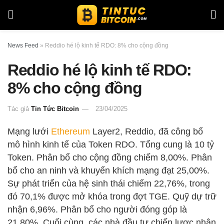
News Feed
»
Reddio hé lộ kinh tế RDO: 8% cho cộng đồng
Reddio hé lộ kinh tế RDO:
8% cho cộng đồng
Tác giả
Tin Tức Bitcoin
23/04/2025
Mạng lưới
Ethereum
Layer2, Reddio, đã công bố
mô hình kinh tế của Token RDO. Tổng cung là 10 tỷ
Token. Phân bổ cho cộng đồng chiếm 8,00%. Phân
bổ cho an ninh và khuyến khích mạng đạt 25,00%.
Sự phát triển của hệ sinh thái chiếm 22,76%, trong
đó 70,1% được mở khóa trong đợt TGE. Quỹ dự trữ
nhận 6,96%. Phân bổ cho người đóng góp là
21,80%. Cuối cùng, các nhà đầu tư chiến lược nhận