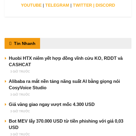
YOUTUBE
|
TELEGRAM
|
TWITTER
|
DISCORD
Tin Nhanh
Huobi HTX niêm yết hợp đồng vĩnh cửu KO, RDDT và
CASHCAT
3 GIỜ TRƯỚC
Alibaba ra mắt nền tảng năng suất AI bằng giọng nói
CosyVoice Studio
3 GIỜ TRƯỚC
Giá vàng giao ngay vượt mốc 4.300 USD
3 GIỜ TRƯỚC
Bot MEV lấy 370.000 USD từ tiền phishing với giá 0,03
USD
3 GIỜ TRƯỚC