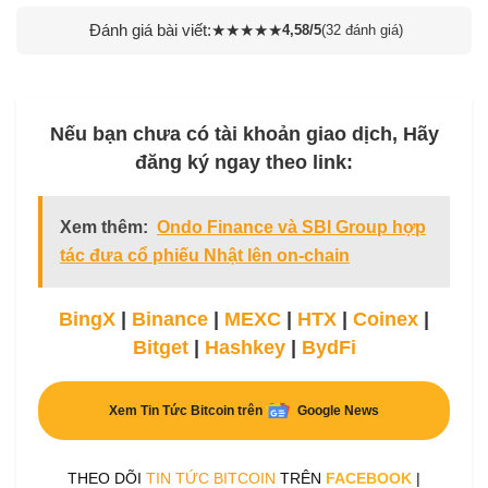
Đánh giá bài viết:
★
★
★
★
★
4,58/5
(32 đánh giá)
Nếu bạn chưa có tài khoản giao dịch, Hãy
đăng ký ngay theo link:
Xem thêm:
Ondo Finance và SBI Group hợp
tác đưa cổ phiếu Nhật lên on-chain
BingX
|
Binance
|
MEXC
|
HTX
|
Coinex
|
Bitget
|
Hashkey
|
BydFi
Xem Tin Tức Bitcoin trên
Google News
THEO DÕI
TIN TỨC BITCOIN
TRÊN
FACEBOOK
|