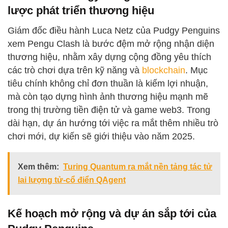
lược phát triển thương hiệu
Giám đốc điều hành Luca Netz của Pudgy Penguins
xem Pengu Clash là bước đệm mở rộng nhận diện
thương hiệu, nhằm xây dựng cộng đồng yêu thích
các trò chơi dựa trên kỹ năng và
blockchain
. Mục
tiêu chính không chỉ đơn thuần là kiếm lợi nhuận,
mà còn tạo dựng hình ảnh thương hiệu mạnh mẽ
trong thị trường tiền điện tử và game web3. Trong
dài hạn, dự án hướng tới việc ra mắt thêm nhiều trò
chơi mới, dự kiến sẽ giới thiệu vào năm 2025.
Xem thêm:
Turing Quantum ra mắt nền tảng tác tử
lai lượng tử-cổ điển QAgent
Kế hoạch mở rộng và dự án sắp tới của