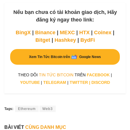
Nếu bạn chưa có tài khoản giao dịch, Hãy
đăng ký ngay theo link:
BingX
|
Binance
|
MEXC
|
HTX
|
Coinex
|
Bitget
|
Hashkey
|
BydFi
Xem Tin Tức Bitcoin trên
Google News
THEO DÕI
TIN TỨC BITCOIN
TRÊN
FACEBOOK
|
YOUTUBE
|
TELEGRAM
|
TWITTER
|
DISCORD
Tags:
Ethereum
Web3
BÀI VIẾT
CÙNG DANH MỤC