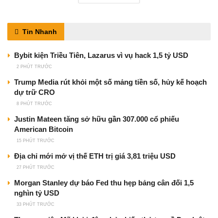
Tin Nhanh
Bybit kiện Triều Tiên, Lazarus vì vụ hack 1,5 tỷ USD
2 PHÚT TRƯỚC
Trump Media rút khỏi một số mảng tiền số, hủy kế hoạch
dự trữ CRO
8 PHÚT TRƯỚC
Justin Mateen tăng sở hữu gần 307.000 cổ phiếu
American Bitcoin
15 PHÚT TRƯỚC
Địa chỉ mới mở vị thế ETH trị giá 3,81 triệu USD
27 PHÚT TRƯỚC
Morgan Stanley dự báo Fed thu hẹp bảng cân đối 1,5
nghìn tỷ USD
33 PHÚT TRƯỚC