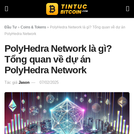
Đầu Tư
»
Coins & Tokens
»
PolyHedra Network là gì? Tổng quan về dự án
PolyHedra Network
PolyHedra Network là gì?
Tổng quan về dự án
PolyHedra Network
Tác giả
Jason
07/02/2025