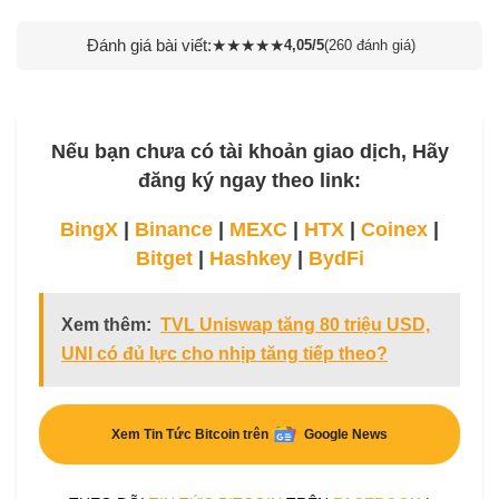
Đánh giá bài viết:
★
★
★
★
★
4,05/5
(260 đánh giá)
Nếu bạn chưa có tài khoản giao dịch, Hãy
đăng ký ngay theo link:
BingX
|
Binance
|
MEXC
|
HTX
|
Coinex
|
Bitget
|
Hashkey
|
BydFi
Xem thêm:
TVL Uniswap tăng 80 triệu USD,
UNI có đủ lực cho nhịp tăng tiếp theo?
Xem Tin Tức Bitcoin trên
Google News