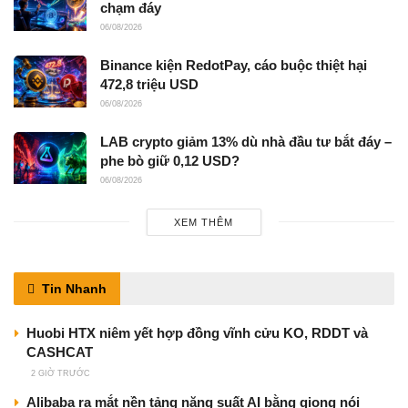
chạm đáy
06/08/2026
Binance kiện RedotPay, cáo buộc thiệt hại
472,8 triệu USD
06/08/2026
LAB crypto giảm 13% dù nhà đầu tư bắt đáy –
phe bò giữ 0,12 USD?
06/08/2026
XEM THÊM
Tin Nhanh
Huobi HTX niêm yết hợp đồng vĩnh cửu KO, RDDT và
CASHCAT
2 GIỜ TRƯỚC
Alibaba ra mắt nền tảng năng suất AI bằng giọng nói