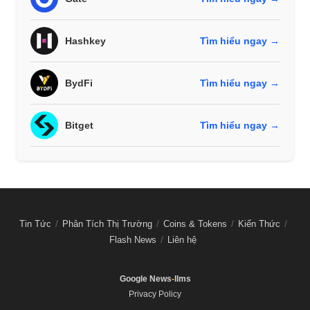
Hashkey
Tìm hiểu ngay →
BydFi
Tìm hiểu ngay →
Bitget
Tìm hiểu ngay →
Tin Tức
Phân Tích Thị Trường
Coins & Tokens
Kiến Thức
Flash News
Liên hệ
Google News
-
llms
Privacy Policy