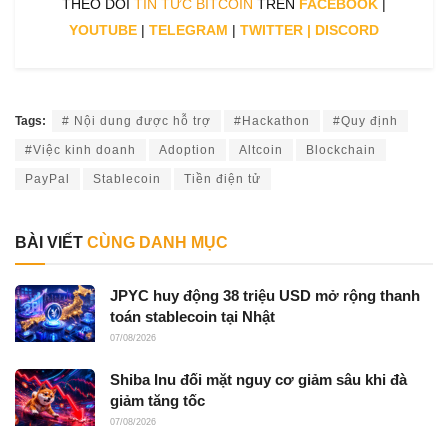
THEO DÕI
TIN TỨC BITCOIN
TRÊN
FACEBOOK
|
YOUTUBE
|
TELEGRAM
|
TWITTER
|
DISCORD
Tags:
# Nội dung được hỗ trợ
#Hackathon
#Quy định
#Việc kinh doanh
Adoption
Altcoin
Blockchain
PayPal
Stablecoin
Tiền điện tử
BÀI VIẾT
CÙNG DANH MỤC
JPYC huy động 38 triệu USD mở rộng thanh
toán stablecoin tại Nhật
07/08/2026
Shiba Inu đối mặt nguy cơ giảm sâu khi đà
giảm tăng tốc
07/08/2026