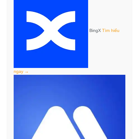
BingX
Tìm hiểu
ngay →