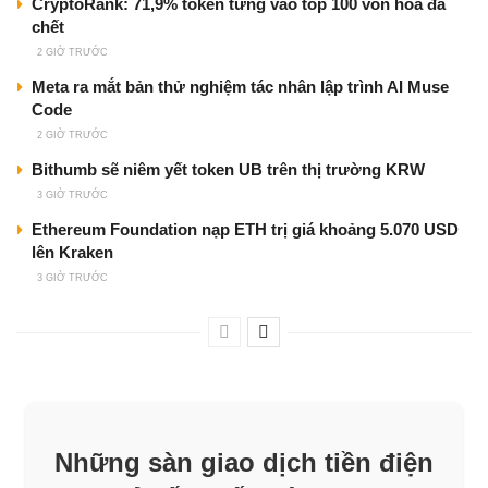
CryptoRank: 71,9% token từng vào top 100 vốn hóa đã
chết
2 GIỜ TRƯỚC
Meta ra mắt bản thử nghiệm tác nhân lập trình AI Muse
Code
2 GIỜ TRƯỚC
Bithumb sẽ niêm yết token UB trên thị trường KRW
3 GIỜ TRƯỚC
Ethereum Foundation nạp ETH trị giá khoảng 5.070 USD
lên Kraken
3 GIỜ TRƯỚC
Những sàn giao dịch tiền điện