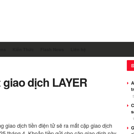
ens
Kiến Thức
Flash News
Liên hệ
t giao dịch LAYER
A
t
C
s
 giao dịch tiền điện tử sẽ ra mắt cặp giao dịch
G
 tháng 4. Khoản tiền gửi cho cặp giao dịch này