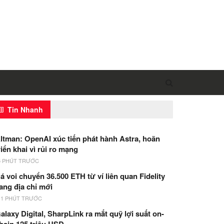
Tin Nhanh
ltman: OpenAI xúc tiến phát hành Astra, hoãn
riển khai vì rủi ro mạng
5 PHÚT TRƯỚC
á voi chuyển 36.500 ETH từ ví liên quan Fidelity
ang địa chỉ mới
11 PHÚT TRƯỚC
alaxy Digital, SharpLink ra mắt quỹ lợi suất on-