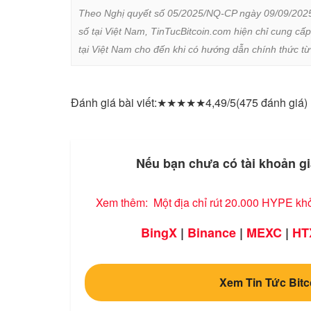
Theo Nghị quyết số 05/2025/NQ-CP ngày 09/09/2025 củ
số tại Việt Nam, TinTucBitcoin.com hiện chỉ cung cấp
tại Việt Nam cho đến khi có hướng dẫn chính thức t
Đánh giá bài viết:
★
★
★
★
★
4,49/5
(475 đánh giá)
Nếu bạn chưa có tài khoản gi
Xem thêm:
Một địa chỉ rút 20.000 HYPE khỏ
BingX
|
Binance
|
MEXC
|
HT
Xem Tin Tức Bitc