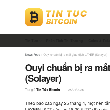
Tin Tức
Phân Tích Thị Trường
Coins & Tok
News Feed
»
Ouyi chuẩn bị ra mắt giao dịch LAYER (Solayer)
Ouyi chuẩn bị ra mắ
(Solayer)
Tác giả
Tin Tức Bitcoin
25/04/2025
Theo báo cáo ngày 25 tháng 4, một nền tảng
LAYER/USDT vào lúc 18:00 (UTC+8) ngày 25