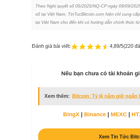
Theo Nghị quyết số 05/2025/NQ-CP ngày 09/09/2025 củ
số tại Việt Nam, TinTucBitcoin.com hiện chỉ cung cấp
tại Việt Nam cho đến khi có hướng dẫn chính thức t
Đánh giá bài viết:
4,89/5
(220 đá
Nếu bạn chưa có tài khoản gi
Xem thêm:
Bitcoin: Tỷ lệ nắm giữ ngắn
BingX
|
Binance
|
MEXC
|
HT
Xem Tin Tức Bitc