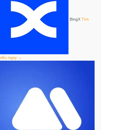
BingX
Tìm
hiểu ngay →