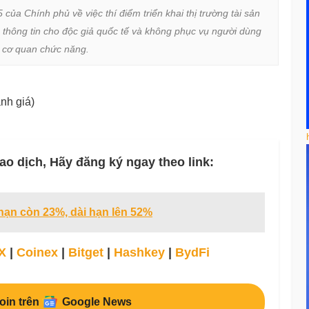
a Chính phủ về việc thí điểm triển khai thị trường tài sản 
 thông tin cho độc giả quốc tế và không phục vụ người dùng 
ừ cơ quan chức năng.
nh giá)
ao dịch, Hãy đăng ký ngay theo link:
 hạn còn 23%, dài hạn lên 52%
X
|
Coinex
|
Bitget
|
Hashkey
|
BydFi
oin trên
Google News