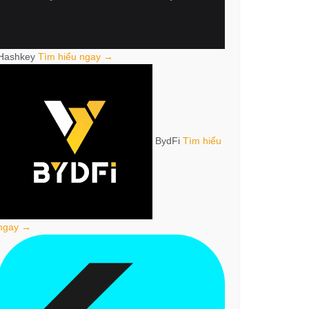
Hashkey
Tìm hiểu ngay →
BydFi
Tìm hiểu
ngay →