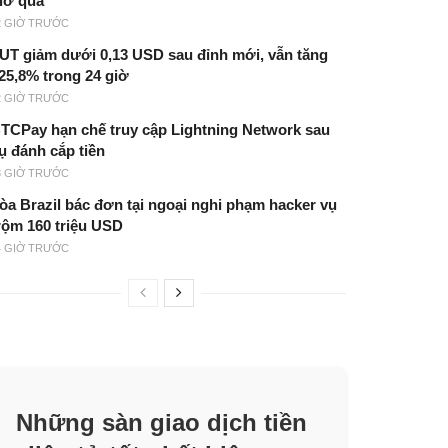
iờ qua
2 GIỜ TRƯỚC
UT giảm dưới 0,13 USD sau đỉnh mới, vẫn tăng
25,8% trong 24 giờ
2 GIỜ TRƯỚC
TCPay hạn chế truy cập Lightning Network sau
ụ đánh cắp tiền
3 GIỜ TRƯỚC
òa Brazil bác đơn tại ngoại nghi phạm hacker vụ
rộm 160 triệu USD
4 GIỜ TRƯỚC
Những sàn giao dịch tiền