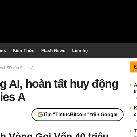
ens
Kiến Thức
Flash News
Liên hệ
iệu USD vốn Series A
g AI, hoàn tất huy động
A
I
ies A
K
c
Tìm "TintucBitcoin" trên Google
T
 Vòng Gọi Vốn 40 triệu