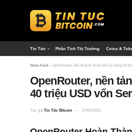
Tin Tức
Phân Tích Thị Trường
Coins & Tok
News Feed
»
OpenRouter, nền tảng AI, hoàn tất huy động 40 tr
OpenRouter, nền tản
40 triệu USD vốn Ser
Tác giả
Tin Tức Bitcoin
27/06/2025
OpenRouter Hoàn Thành