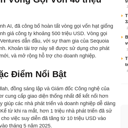
g
T
3
nh AI, đã công bố hoàn tất vòng gọi vốn hạt giống
định giá công ty khoảng 500 triệu USD. Vòng gọi
B
Ventures dẫn đầu, với sự tham gia của Sequoia
v
ành. Khoản tài trợ này sẽ được sử dụng cho phát
h mới, và mở rộng hỗ trợ cho doanh nghiệp.
T
t
ặc Điểm Nổi Bật
llah, đồng sáng lập và Giám đốc Công nghệ của
er cung cấp giao diện thống nhất để kết nối hơn
 giúp các nhà phát triển và doanh nghiệp dễ dàng
ể từ khi ra mắt, hơn 1 triệu nhà phát triển đã sử
 cho việc suy diễn đã tăng từ 10 triệu USD vào
 vào tháng 5 năm 2025.