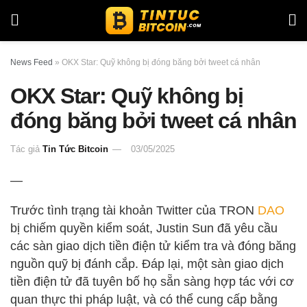
News Feed
»
OKX Star: Quỹ không bị đóng băng bởi tweet cá nhân
OKX Star: Quỹ không bị
đóng băng bởi tweet cá nhân
Tác giả
Tin Tức Bitcoin
03/05/2025
—
Trước tình trạng tài khoản Twitter của TRON
DAO
bị chiếm quyền kiểm soát, Justin Sun đã yêu cầu
các sàn giao dịch tiền điện tử kiểm tra và đóng băng
nguồn quỹ bị đánh cắp. Đáp lại, một sàn giao dịch
tiền điện tử đã tuyên bố họ sẵn sàng hợp tác với cơ
quan thực thi pháp luật, và có thể cung cấp bằng