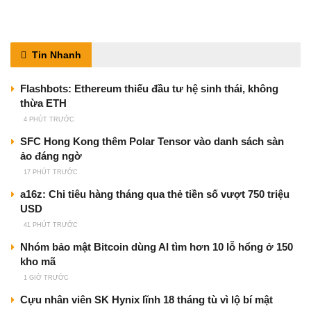
Tin Nhanh
Flashbots: Ethereum thiếu đầu tư hệ sinh thái, không
thừa ETH
4 PHÚT TRƯỚC
SFC Hong Kong thêm Polar Tensor vào danh sách sàn
ảo đáng ngờ
17 PHÚT TRƯỚC
a16z: Chi tiêu hàng tháng qua thẻ tiền số vượt 750 triệu
USD
41 PHÚT TRƯỚC
Nhóm bảo mật Bitcoin dùng AI tìm hơn 10 lỗ hổng ở 150
kho mã
1 GIỜ TRƯỚC
Cựu nhân viên SK Hynix lĩnh 18 tháng tù vì lộ bí mật