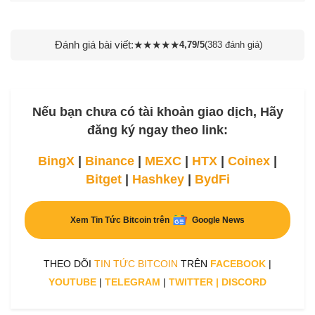
Đánh giá bài viết:
★
★
★
★
★
4,79/5
(383 đánh giá)
Nếu bạn chưa có tài khoản giao dịch, Hãy
đăng ký ngay theo link:
BingX
|
Binance
|
MEXC
|
HTX
|
Coinex
|
Bitget
|
Hashkey
|
BydFi
Xem Tin Tức Bitcoin trên
Google News
THEO DÕI
TIN TỨC BITCOIN
TRÊN
FACEBOOK
|
YOUTUBE
|
TELEGRAM
|
TWITTER
|
DISCORD