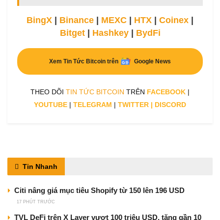
BingX
|
Binance
|
MEXC
|
HTX
|
Coinex
|
Bitget
|
Hashkey
|
BydFi
Xem Tin Tức Bitcoin trên
Google News
THEO DÕI
TIN TỨC BITCOIN
TRÊN
FACEBOOK
|
YOUTUBE
|
TELEGRAM
|
TWITTER
|
DISCORD
Tin Nhanh
Citi nâng giá mục tiêu Shopify từ 150 lên 196 USD
17 PHÚT TRƯỚC
TVL DeFi trên X Layer vượt 100 triệu USD, tăng gần 10