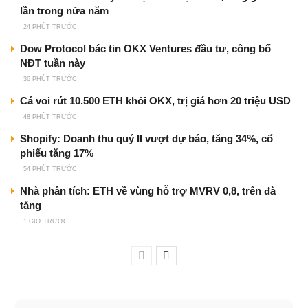
lần trong nửa năm
24 PHÚT TRƯỚC
Dow Protocol bác tin OKX Ventures đầu tư, công bố
NĐT tuần này
36 PHÚT TRƯỚC
Cá voi rút 10.500 ETH khỏi OKX, trị giá hơn 20 triệu USD
48 PHÚT TRƯỚC
Shopify: Doanh thu quý II vượt dự báo, tăng 34%, cổ
phiếu tăng 17%
54 PHÚT TRƯỚC
Nhà phân tích: ETH về vùng hỗ trợ MVRV 0,8, trên đà
tăng
1 GIỜ TRƯỚC