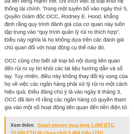
đã lên tiếng mạnh mẽ, chỉ trích việc bị loại khỏi hệ
thống tài chính. Trong một tuyên bố vào ngày thứ 5,
Quyền Giám đốc OCC, Rodney E. Hood, khẳng
định rằng quy trình đánh giá của cơ quan này luôn
tập trung vào “quy trình quản lý rủi ro thích hợp”.
Điều này nghĩa là họ không dựa trên các đánh giá
chủ quan đối với hoạt động cụ thể nào đó.
OCC cũng cho biết sẽ loại bỏ nội dung liên quan
đến rủi ro uy tín khỏi các tài liệu hướng dẫn và sổ
tay. Tuy nhiên, điều này không thay đổi kỳ vọng của
họ về việc các ngân hàng phải xử lý rủi ro một cách
hiệu quả. Điều đáng chú ý là vào ngày 8 tháng 3,
OCC đã làm rõ rằng các ngân hàng có quyền tham
gia vào một số hoạt động liên quan đến tiền điện tử.
Xem thêm:
Smart money mua long 1.000 BTC,
10.000 ETH lãi chưa chốt 5,484 triệu USD