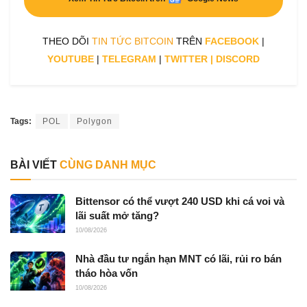
THEO DÕI
TIN TỨC BITCOIN
TRÊN
FACEBOOK
|
YOUTUBE
|
TELEGRAM
|
TWITTER
|
DISCORD
Tags:
POL
Polygon
BÀI VIẾT
CÙNG DANH MỤC
Bittensor có thể vượt 240 USD khi cá voi và
lãi suất mở tăng?
10/08/2026
Nhà đầu tư ngắn hạn MNT có lãi, rủi ro bán
tháo hòa vốn
10/08/2026