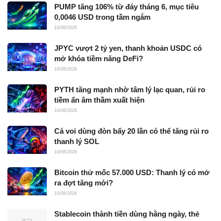
PUMP tăng 106% từ đáy tháng 6, mục tiêu
0,0046 USD trong tầm ngắm
10/08/2026
JPYC vượt 2 tỷ yen, thanh khoản USDC có
mở khóa tiềm năng DeFi?
10/08/2026
PYTH tăng mạnh nhờ tâm lý lạc quan, rủi ro
tiềm ẩn âm thầm xuất hiện
10/08/2026
Cá voi dùng đòn bẩy 20 lần có thể tăng rủi ro
thanh lý SOL
10/08/2026
Bitcoin thử mốc 57.000 USD: Thanh lý có mở
ra đợt tăng mới?
10/08/2026
Stablecoin thành tiền dùng hằng ngày, thẻ