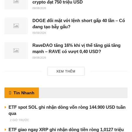
crypto đạt 750 triệu USD
09/08/2026
DOGE đối mặt với lệnh short gấp 40 lần – Có
đang tạo bẫy gấu?
09/08/2026
RaveDAO tăng 16% khi vị thế tăng giá tăng
mạnh – RAVE có vượt 0,40 USD?
09/08/2026
XEM THÊM
Tin Nhanh
ETF spot SOL ghi nhận dòng vốn ròng 144.900 USD tuần
qua
2 GIỜ TRƯỚC
ETF giao ngay XRP ghi nhận dòng tiền ròng 1,0127 triệu