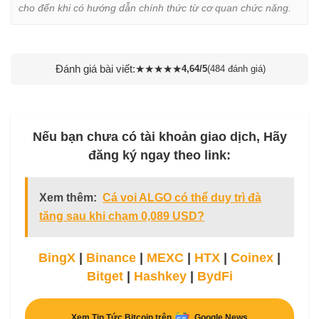
cho đến khi có hướng dẫn chính thức từ cơ quan chức năng.
Đánh giá bài viết:
★
★
★
★
★
4,64/5
(484 đánh giá)
Nếu bạn chưa có tài khoản giao dịch, Hãy
đăng ký ngay theo link:
Xem thêm:
Cá voi ALGO có thể duy trì đà
tăng sau khi chạm 0,089 USD?
BingX
|
Binance
|
MEXC
|
HTX
|
Coinex
|
Bitget
|
Hashkey
|
BydFi
Xem Tin Tức Bitcoin trên
Google News