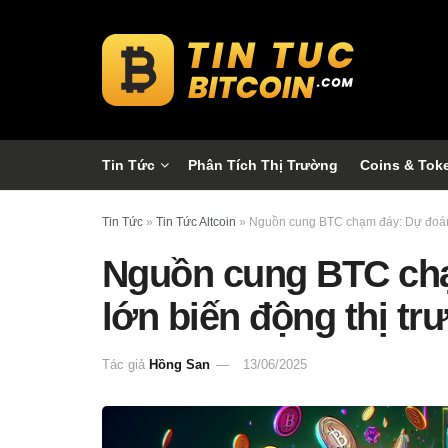
Tin Tức
Phân Tích Thị Trường
Coins & Tok
Tin Tức
»
Tin Tức Altcoin
»
Nguồn cung BTC chạm đáy: Dự đoán 
Nguồn cung BTC ch
lớn biến động thị tr
Tác giả
Hồng San
13/06/2025