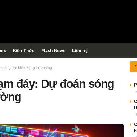
ens
Kiến Thức
Flash News
Liên hệ
sóng lớn biến động thị trường
ạm đáy: Dự đoán sóng
P
ường
C
C
h