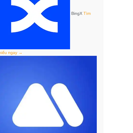
BingX
Tìm
hiểu ngay →