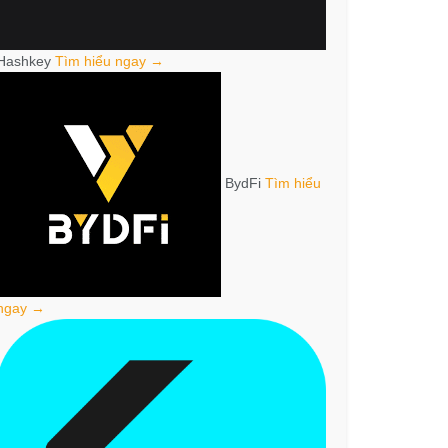
Hashkey
Tìm hiểu ngay →
BydFi
Tìm hiểu
ngay →