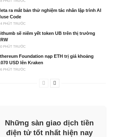
18 PHÚT TRƯỚC
eta ra mắt bản thử nghiệm tác nhân lập trình AI
use Code
24 PHÚT TRƯỚC
ithumb sẽ niêm yết token UB trên thị trường
KRW
30 PHÚT TRƯỚC
thereum Foundation nạp ETH trị giá khoảng
.070 USD lên Kraken
36 PHÚT TRƯỚC
Những sàn giao dịch tiền
điện tử tốt nhất hiện nay