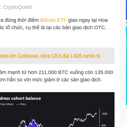
: CryptoQuant
 ra đúng thời điểm
Bitcoin ETF
giao ngay tại Hoa
 tổ chức, cụ thể là tại các bàn giao dịch OTC,
ken lên Coinbase, tổng CEX đạt 1,626 nghìn tỷ
iảm mạnh từ hơn 211.000 BTC xuống còn 135.000
 hẳn so với mức giảm ở các sàn giao dịch.