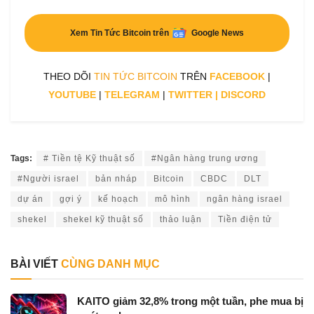
Xem Tin Tức Bitcoin trên
Google News
THEO DÕI
TIN TỨC BITCOIN
TRÊN
FACEBOOK
|
YOUTUBE
|
TELEGRAM
|
TWITTER
|
DISCORD
Tags:
# Tiền tệ Kỹ thuật số
#Ngân hàng trung ương
#Người israel
bản nháp
Bitcoin
CBDC
DLT
dự án
gợi ý
kế hoạch
mô hình
ngân hàng israel
shekel
shekel kỹ thuật số
thảo luận
Tiền điện tử
BÀI VIẾT
CÙNG DANH MỤC
KAITO giảm 32,8% trong một tuần, phe mua bị