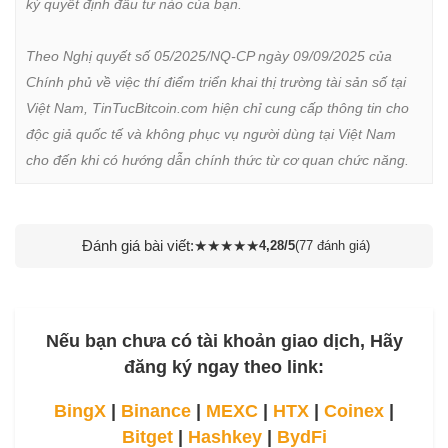
kỳ quyết định đầu tư nào của bạn.

Theo Nghị quyết số 05/2025/NQ-CP ngày 09/09/2025 của 
Chính phủ về việc thí điểm triển khai thị trường tài sản số tại 
Việt Nam, TinTucBitcoin.com hiện chỉ cung cấp thông tin cho 
độc giả quốc tế và không phục vụ người dùng tại Việt Nam 
cho đến khi có hướng dẫn chính thức từ cơ quan chức năng.
Đánh giá bài viết:
★
★
★
★
★
4,28/5
(77 đánh giá)
Nếu bạn chưa có tài khoản giao dịch, Hãy
đăng ký ngay theo link:
BingX
|
Binance
|
MEXC
|
HTX
|
Coinex
|
Bitget
|
Hashkey
|
BydFi