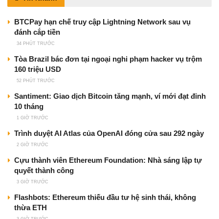
BTCPay hạn chế truy cập Lightning Network sau vụ
đánh cắp tiền
34 PHÚT TRƯỚC
Tòa Brazil bác đơn tại ngoại nghi phạm hacker vụ trộm
160 triệu USD
52 PHÚT TRƯỚC
Santiment: Giao dịch Bitcoin tăng mạnh, ví mới đạt đỉnh
10 tháng
1 GIỜ TRƯỚC
Trình duyệt AI Atlas của OpenAI đóng cửa sau 292 ngày
2 GIỜ TRƯỚC
Cựu thành viên Ethereum Foundation: Nhà sáng lập tự
quyết thành công
3 GIỜ TRƯỚC
Flashbots: Ethereum thiếu đầu tư hệ sinh thái, không
thừa ETH