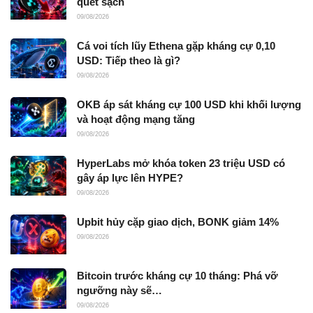
quét sạch
09/08/2026
Cá voi tích lũy Ethena gặp kháng cự 0,10
USD: Tiếp theo là gì?
09/08/2026
OKB áp sát kháng cự 100 USD khi khối lượng
và hoạt động mạng tăng
09/08/2026
HyperLabs mở khóa token 23 triệu USD có
gây áp lực lên HYPE?
09/08/2026
Upbit hủy cặp giao dịch, BONK giảm 14%
09/08/2026
Bitcoin trước kháng cự 10 tháng: Phá vỡ
ngưỡng này sẽ…
09/08/2026