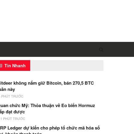
Tin Nhanh
itdeer không nắm giữ Bitcoin, bán 270,5 BTC
uần này
4 PHÚT TRƯỚC
uan chức Mỹ: Thỏa thuận về Eo biển Hormuz
ắp đạt được
11 PHÚT TRƯỚC
RP Ledger dự kiến cho phép tổ chức mã hóa số