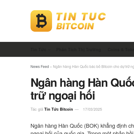
Tin Tức
Phân Tích Thị Trường
Coins & Tok
News Feed
»
Ngân hàng Hàn Quốc bác bỏ Bitcoin cho dự trữ ng
Ngân hàng Hàn Quốc
trữ ngoại hối
Tác giả
Tin Tức Bitcoin
17/03/2025
Ngân hàng Hàn Quốc (BOK) khẳng định chư
ngoại hối của quốc gia. Trong một phản hồi