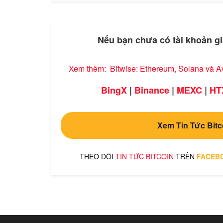
Nếu bạn chưa có tài khoản gi
Xem thêm:
Bitwise: Ethereum, Solana và A
BingX
|
Binance
|
MEXC
|
HT
Xem Tin Tức Bitc
THEO DÕI
TIN TỨC BITCOIN
TRÊN
FACEB