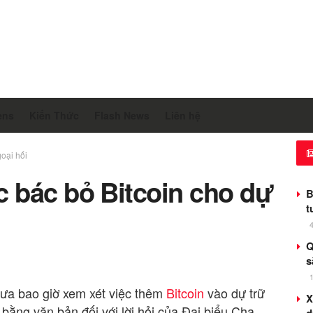
ens
Kiến Thức
Flash News
Liên hệ
oại hối
 bác bỏ Bitcoin cho dự
B
t
Q
s
a bao giờ xem xét việc thêm
Bitcoin
vào dự trữ
X
 bằng văn bản đối với lời hỏi của Đại biểu Cha