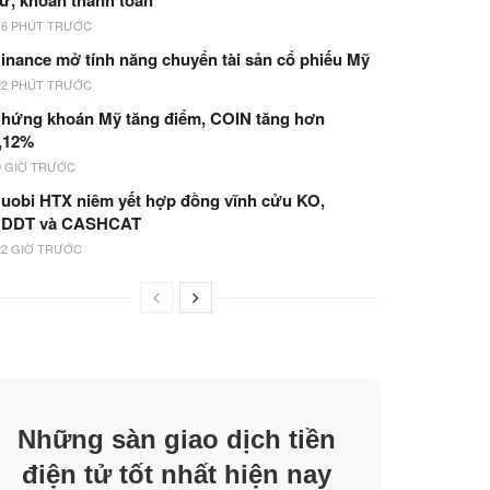
ư, khoản thanh toán
16 PHÚT TRƯỚC
inance mở tính năng chuyển tài sản cổ phiếu Mỹ
22 PHÚT TRƯỚC
hứng khoán Mỹ tăng điểm, COIN tăng hơn
,12%
9 GIỜ TRƯỚC
uobi HTX niêm yết hợp đồng vĩnh cửu KO,
DDT và CASHCAT
22 GIỜ TRƯỚC
Những sàn giao dịch tiền
điện tử tốt nhất hiện nay