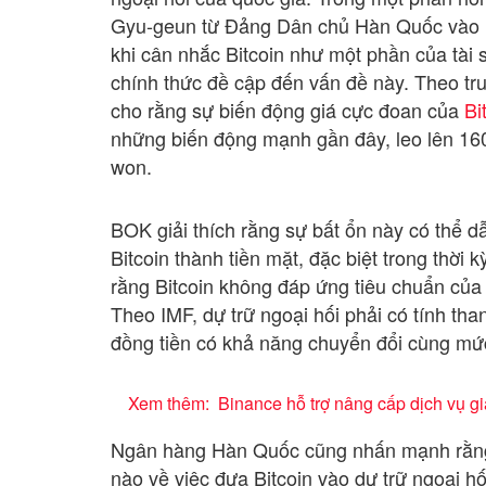
Gyu-geun từ Đảng Dân chủ Hàn Quốc vào ng
khi cân nhắc Bitcoin như một phần của tài s
chính thức đề cập đến vấn đề này. Theo tr
cho rằng sự biến động giá cực đoan của
Bi
những biến động mạnh gần đây, leo lên 160 
won.
BOK giải thích rằng sự bất ổn này có thể dẫ
Bitcoin thành tiền mặt, đặc biệt trong thời 
rằng Bitcoin không đáp ứng tiêu chuẩn của 
Theo IMF, dự trữ ngoại hối phải có tính th
đồng tiền có khả năng chuyển đổi cùng mức
Xem thêm:
Binance hỗ trợ nâng cấp dịch vụ g
Ngân hàng Hàn Quốc cũng nhấn mạnh rằng,
nào về việc đưa Bitcoin vào dự trữ ngoại hố