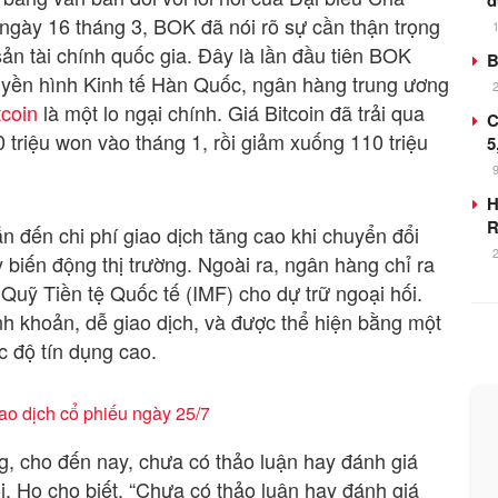
d
ày 16 tháng 3, BOK đã nói rõ sự cần thận trọng
ản tài chính quốc gia. Đây là lần đầu tiên BOK
B
uyền hình Kinh tế Hàn Quốc, ngân hàng trung ương
tcoin
là một lo ngại chính. Giá Bitcoin đã trải qua
C
triệu won vào tháng 1, rồi giảm xuống 110 triệu
5
H
R
n đến chi phí giao dịch tăng cao khi chuyển đổi
kỳ biến động thị trường. Ngoài ra, ngân hàng chỉ ra
Quỹ Tiền tệ Quốc tế (IMF) cho dự trữ ngoại hối.
anh khoản, dễ giao dịch, và được thể hiện bằng một
 độ tín dụng cao.
iao dịch cổ phiếu ngày 25/7
 cho đến nay, chưa có thảo luận hay đánh giá
i. Họ cho biết, “Chưa có thảo luận hay đánh giá