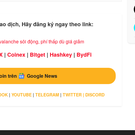
ao dịch, Hãy đăng ký ngay theo link:
valanche sôi động, phí thấp dù giá giảm
X
|
Coinex
|
Bitget
|
Hashkey
|
BydFi
oin trên
Google News
OOK
|
YOUTUBE
|
TELEGRAM
|
TWITTER
|
DISCORD