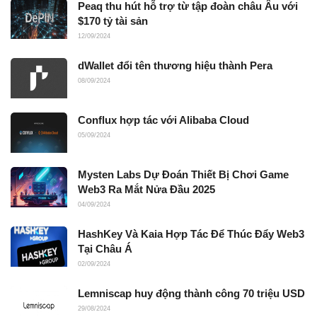
Peaq thu hút hỗ trợ từ tập đoàn châu Âu với
$170 tỷ tài sản
12/09/2024
dWallet đổi tên thương hiệu thành Pera
08/09/2024
Conflux hợp tác với Alibaba Cloud
05/09/2024
Mysten Labs Dự Đoán Thiết Bị Chơi Game
Web3 Ra Mắt Nửa Đầu 2025
04/09/2024
HashKey Và Kaia Hợp Tác Để Thúc Đẩy Web3
Tại Châu Á
02/09/2024
Lemniscap huy động thành công 70 triệu USD
29/08/2024