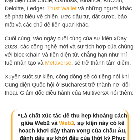
Đại diện của Circle, Osmosis, Binance, KuCoin,
Deloitte, Ledger,
Trust Wallet
và những người khác
sẽ phát biểu về chiến lược đầu tư, đặt cược, bảo
mật và các chủ đề liên quan khác.
Cuối cùng, vào ngày cuối cùng của sự kiện xDay
2023, các công nghệ mới và sự tích hợp của chúng
với blockchain và tiền điện tử, chẳng hạn như Trí
tuệ nhân tạo và
Metaverse
, sẽ trở thành tâm điểm.
Xuyên suốt sự kiện, cộng đồng sẽ có tiếng nói khi
Cung điện Quốc hội ở Bucharest trở thành nơi đối
thoại. Giám đốc điều hành của MultiversX nói thêm:
“Là chất xúc tác để thu hẹp khoảng cách
giữa Web2 và
Web3
, sự kiện này có kế
hoạch khơi dậy tham vọng của châu Âu,
đánh dấu sự khởi đầu của thời kỳ Phục