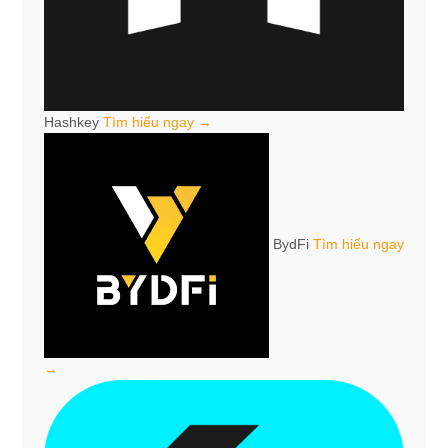
Hashkey
Tìm hiểu ngay →
BydFi
Tìm hiểu ngay
→