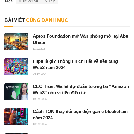
Tags:
MultiversX
xDay
BÀI VIẾT
CÙNG DANH MỤC
Aptos Foundation mở Văn phòng mới tại Abu
Dhabi
11/12/2024
Flipit là gì? Thông tin chi tiết về nền tảng
Web3 năm 2024
06/10/2024
CEO Trust Wallet dự đoán tương lai “Amazon
Web3” cho ví tiền điện tử
15/09/2024
Cách TON thay đổi cục diện game blockchain
năm 2024
13/09/2024