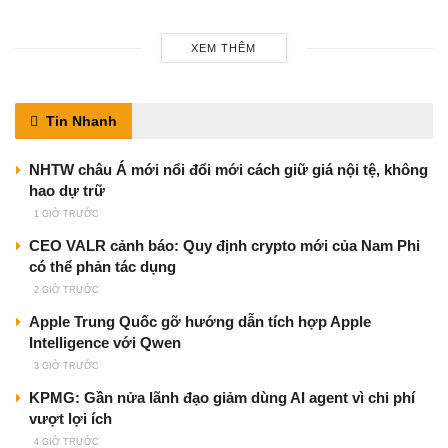
XEM THÊM
Tin Nhanh
NHTW châu Á mới nổi đổi mới cách giữ giá nội tệ, không
hao dự trữ
1 GIỜ TRƯỚC
CEO VALR cảnh báo: Quy định crypto mới của Nam Phi
có thể phản tác dụng
2 GIỜ TRƯỚC
Apple Trung Quốc gỡ hướng dẫn tích hợp Apple
Intelligence với Qwen
3 GIỜ TRƯỚC
KPMG: Gần nửa lãnh đạo giảm dùng AI agent vì chi phí
vượt lợi ích
4 GIỜ TRƯỚC