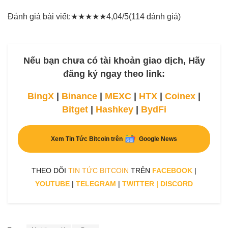
Đánh giá bài viết:
★
★
★
★
★
4,04/5
(114 đánh giá)
Nếu bạn chưa có tài khoản giao dịch, Hãy
đăng ký ngay theo link:
BingX
|
Binance
|
MEXC
|
HTX
|
Coinex
|
Bitget
|
Hashkey
|
BydFi
Xem Tin Tức Bitcoin trên
Google News
THEO DÕI
TIN TỨC BITCOIN
TRÊN
FACEBOOK
|
YOUTUBE
|
TELEGRAM
|
TWITTER
|
DISCORD