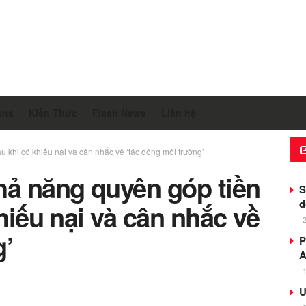
ens
Kiến Thức
Flash News
Liên hệ
u khi có khiếu nại và cân nhắc về ‘tác động môi trường’
hả năng quyên góp tiền
S
d
khiếu nại và cân nhắc về
g’
P
A
U