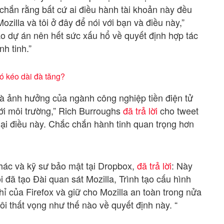
 chắn rằng bất cứ ai điều hành tài khoản này đều
Mozilla và tôi ở đây để nói với bạn và điều này,”
ào dự án nên hết sức xấu hổ về quyết định hợp tác
h tinh.”
ó kéo dài đà tăng?
 là ảnh hưởng của ngành công nghiệp tiền điện tử
 với môi trường,” Rich Burroughs
đã trả lời
cho tweet
 lại điều này. Chắc chắn hành tinh quan trọng hơn
 khác và kỹ sư bảo mật tại Dropbox,
đã trả lời
: Này
i đã tạo Đài quan sát Mozilla, Trình tạo cấu hình
hỉ của Firefox và giữ cho Mozilla an toàn trong nửa
tôi thất vọng như thế nào về quyết định này. “