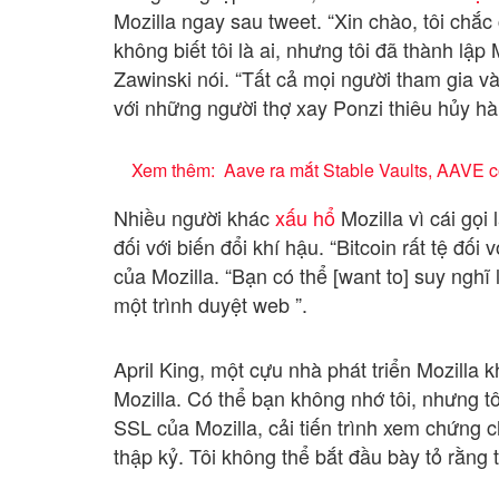
Mozilla ngay sau tweet. “Xin chào, tôi chắc
không biết tôi là ai, nhưng tôi đã thành lập 
Zawinski nói. “Tất cả mọi người tham gia v
với những người thợ xay Ponzi thiêu hủy hàn
Xem thêm:
Aave ra mắt Stable Vaults, AAVE c
Nhiều người khác
xấu hổ
Mozilla vì cái gọi
đối với biến đổi khí hậu. “Bitcoin rất tệ đối
của Mozilla. “Bạn có thể [want to] suy nghĩ
một trình duyệt web ”.
April King, một cựu nhà phát triển Mozilla
Mozilla. Có thể bạn không nhớ tôi, nhưng tô
SSL của Mozilla, cải tiến trình xem chứng c
thập kỷ. Tôi không thể bắt đầu bày tỏ rằng 