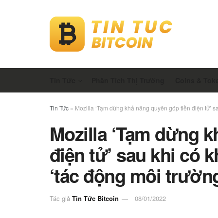
Tin Tức
Phân Tích Thị Trường
Coins & Tok
Tin Tức
»
Mozilla ‘Tạm dừng khả năng quyên góp tiền điện tử’ sa
Mozilla ‘Tạm dừng k
điện tử’ sau khi có 
‘tác động môi trườn
Tác giả
Tin Tức Bitcoin
08/01/2022