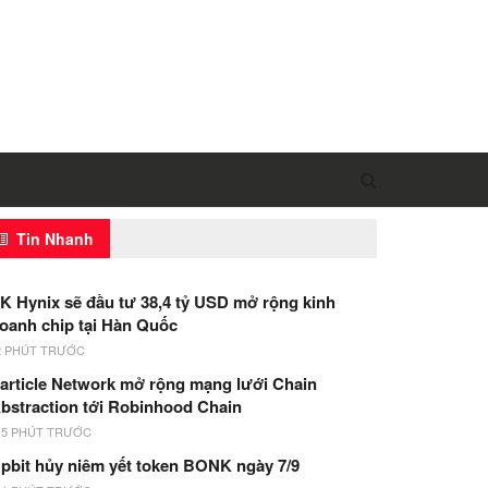
Tin Nhanh
K Hynix sẽ đầu tư 38,4 tỷ USD mở rộng kinh
oanh chip tại Hàn Quốc
2 PHÚT TRƯỚC
article Network mở rộng mạng lưới Chain
bstraction tới Robinhood Chain
15 PHÚT TRƯỚC
pbit hủy niêm yết token BONK ngày 7/9