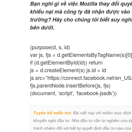
Bạn nghĩ gì về việc Mozilla thay đổi quy
khiếu nại mà công ty đã nhận được vào t
trường? Hãy cho chúng tôi biết suy ngh
bên dưới.
(purpose(d, s, id)
var js, fjs = d.getElementsByTagName(s)[0]
if (d.getElementById(id)) return
js = d.createElement(s) js.id = id
js.src=”https://connect.facebook.net/en_US
fjs.parentNode.insertBefore(js, fjs)
(document, ‘script’, ‘facebook-jssdk’))
Tuyên bố miễn trừ:
 Bài viết này chỉ nhằm mục đích
khuyến nghị đầu tư. Nhà đầu tư cần tự nghiên cứu kỹ 
trách nhiệm đối với bất kỳ quyết định đầu tư nào của 