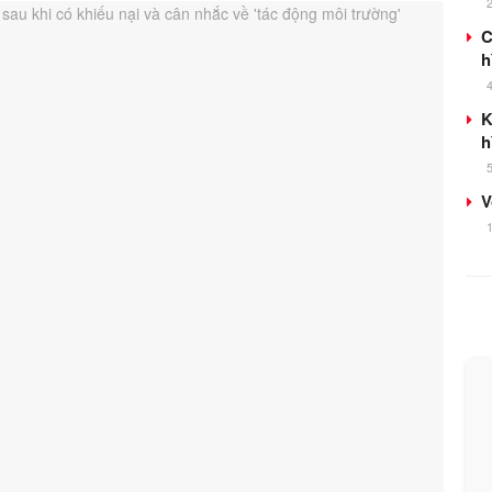
C
h
K
h
V