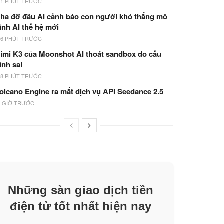
21 PHÚT TRƯỚC
ha đỡ đầu AI cảnh báo con người khó thắng mô
ình AI thế hệ mới
46 PHÚT TRƯỚC
imi K3 của Moonshot AI thoát sandbox do cấu
ình sai
58 PHÚT TRƯỚC
olcano Engine ra mắt dịch vụ API Seedance 2.5
1 GIỜ TRƯỚC
Những sàn giao dịch tiền
điện tử tốt nhất hiện nay