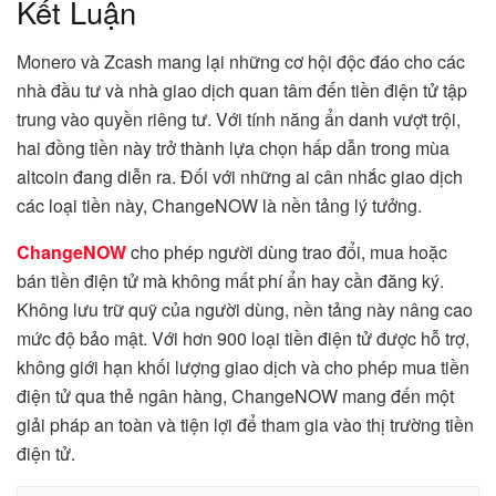
Kết Luận
Monero và Zcash mang lại những cơ hội độc đáo cho các
nhà đầu tư và nhà giao dịch quan tâm đến tiền điện tử tập
trung vào quyền riêng tư. Với tính năng ẩn danh vượt trội,
hai đồng tiền này trở thành lựa chọn hấp dẫn trong mùa
altcoin đang diễn ra. Đối với những ai cân nhắc giao dịch
các loại tiền này, ChangeNOW là nền tảng lý tưởng.
ChangeNOW
cho phép người dùng trao đổi, mua hoặc
bán tiền điện tử mà không mất phí ẩn hay cần đăng ký.
Không lưu trữ quỹ của người dùng, nền tảng này nâng cao
mức độ bảo mật. Với hơn 900 loại tiền điện tử được hỗ trợ,
không giới hạn khối lượng giao dịch và cho phép mua tiền
điện tử qua thẻ ngân hàng, ChangeNOW mang đến một
giải pháp an toàn và tiện lợi để tham gia vào thị trường tiền
điện tử.