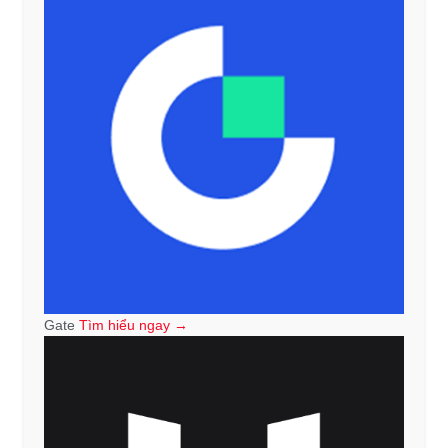
Gate
Tìm hiểu ngay →