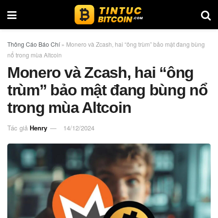
Thông Cáo Báo Chí
»
Monero và Zcash, hai “ông trùm” bảo mật đang bùng
nổ trong mùa Altcoin
Monero và Zcash, hai “ông
trùm” bảo mật đang bùng nổ
trong mùa Altcoin
Tác giả
Henry
14/12/2024