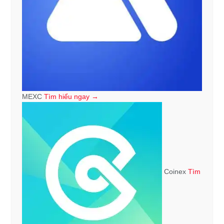
MEXC
Tìm hiểu ngay →
Coinex
Tìm