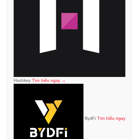
Hashkey
Tìm hiểu ngay →
BydFi
Tìm hiểu ngay