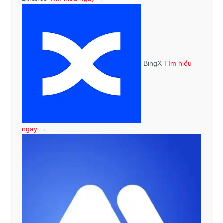
BingX
Tìm hiểu
ngay →