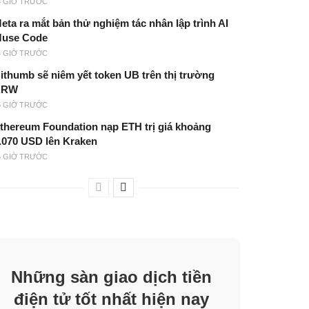
4 GIỜ TRƯỚC
eta ra mắt bản thử nghiệm tác nhân lập trình AI
use Code
4 GIỜ TRƯỚC
ithumb sẽ niêm yết token UB trên thị trường
KRW
5 GIỜ TRƯỚC
thereum Foundation nạp ETH trị giá khoảng
.070 USD lên Kraken
5 GIỜ TRƯỚC
Những sàn giao dịch tiền
điện tử tốt nhất hiện nay