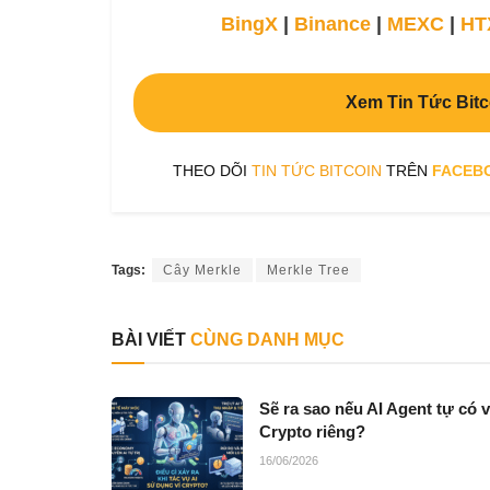
BingX
|
Binance
|
MEXC
|
HT
Xem Tin Tức Bitc
THEO DÕI
TIN TỨC BITCOIN
TRÊN
FACEB
Tags:
Cây Merkle
Merkle Tree
BÀI VIẾT
CÙNG DANH MỤC
Sẽ ra sao nếu AI Agent tự có v
Crypto riêng?
16/06/2026