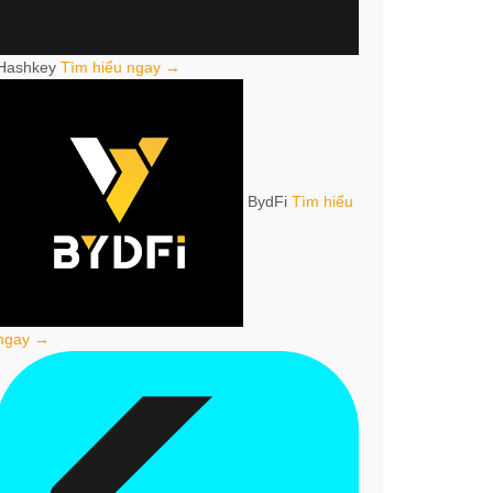
Hashkey
Tìm hiểu ngay →
BydFi
Tìm hiểu
ngay →