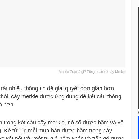
Merkle Tree là gì? Tổng quan về cây Merkle
rất nhiều thông tin để giải quyết đơn giản hơn.
khối, cây merkle được ứng dụng để kết cấu thông
n hơn.
nh trong kết cấu cây merkle, nó sẽ được băm và về
g. Kể từ lúc mỗi mua bán được băm trong cây
c kết nối với một trị giá băm khác và tiếp đó được