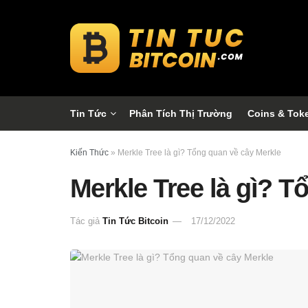
Tin Tức
Phân Tích Thị Trường
Coins & Tok
Kiến Thức
»
Merkle Tree là gì? Tổng quan về cây Merkle
Merkle Tree là gì? T
Tác giả
Tin Tức Bitcoin
17/12/2022