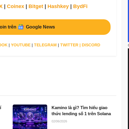
X
|
Coinex
|
Bitget
|
Hashkey
|
BydFi
oin trên
Google News
OOK
|
YOUTUBE
|
TELEGRAM
|
TWITTER
|
DISCORD
í
Kamino là gì? Tìm hiểu giao
thức lending số 1 trên Solana
02/06/2026