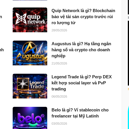
Quip Network là gì? Blockchain
n
bảo vệ tài sản crypto trước rủi
ro lượng tử
28/05/2026
Augustus là gì? Hạ tầng ngân
nh
hàng số và crypto cho doanh
nghiệp
21/05/2026
Legend Trade là gì? Perp DEX
kết hợp social layer và PvP
trading
06/05/2026
Belo là gì? Ví stablecoin cho
freelancer tại Mỹ Latinh
03/05/2026