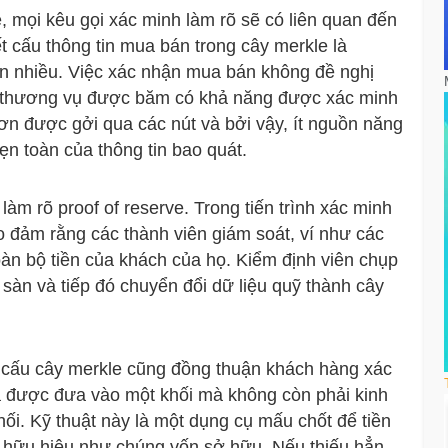
 mọi kêu gọi xác minh làm rõ sẽ có liên quan đến
t cấu thông tin mua bán trong cây merkle là
n nhiều. Việc xác nhận mua bán không đề nghị
tin thương vụ được băm có khả năng được xác minh
 hơn được gởi qua các nút và bởi vậy, ít nguồn năng
ẹn toàn của thông tin bao quát.
m rõ proof of reserve. Trong tiến trình xác minh
o đảm rằng các thành viên giám soát, ví như các
toàn bộ tiền của khách của họ. Kiểm định viên chụp
 sàn và tiếp đó chuyển đổi dữ liệu quỹ thành cây
 cấu cây merkle cũng đồng thuận khách hàng xác
ã được đưa vào một khối mà không còn phải kinh
khối. Kỹ thuật này là một dụng cụ mấu chốt để tiền
c hữu hiệu như chúng vốn sở hữu. Nếu thiếu hẳn