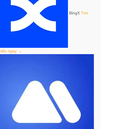
BingX
Tìm
hiểu ngay →