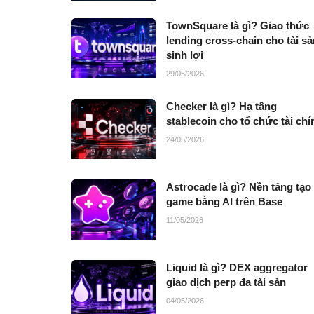
TownSquare là gì? Giao thức
lending cross-chain cho tài sả
sinh lợi
29/05/2026
Checker là gì? Hạ tầng
stablecoin cho tổ chức tài chí
24/05/2026
Astrocade là gì? Nền tảng tạo
game bằng AI trên Base
11/05/2026
Liquid là gì? DEX aggregator
giao dịch perp đa tài sản
04/05/2026