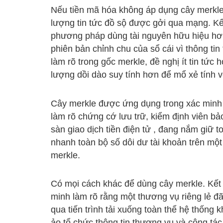
Nếu tiền mã hóa không áp dụng cây merkle,
lượng tin tức đồ sộ được gởi qua mạng. Kế
phương pháp dùng tài nguyên hữu hiệu hơ
phiên bản chỉnh chu của sổ cái vì thông 
làm rõ trong gốc merkle, đề nghị ít tin tức
lượng dồi dào suy tính hơn để mổ xẻ tính v
Cây merkle được ứng dụng trong xác minh là
làm rõ chứng cớ lưu trữ, kiểm định viên bả
sàn giao dịch tiền điện tử , đang nắm giữ 
nhanh toàn bộ số dôi dư tài khoản trên một
merkle.
Có mọi cách khác để dùng cây merkle. Kết
minh làm rõ rằng một thương vụ riêng lẻ đ
qua tiến trình tải xuống toàn thể hệ thống 
ảo tổ chức thông tin thương vụ và công tá