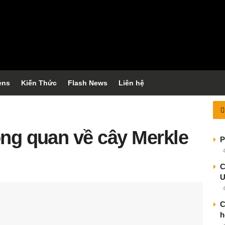
ens
Kiến Thức
Flash News
Liên hệ
ổng quan về cây Merkle
P
C
C
h