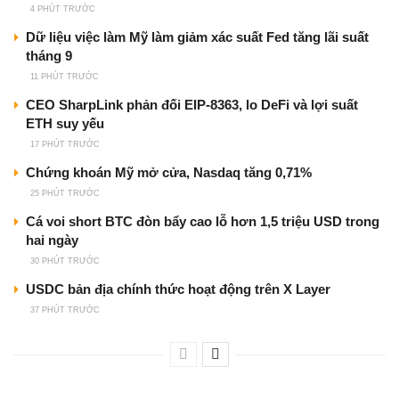
4 PHÚT TRƯỚC
Dữ liệu việc làm Mỹ làm giảm xác suất Fed tăng lãi suất
tháng 9
11 PHÚT TRƯỚC
CEO SharpLink phản đối EIP-8363, lo DeFi và lợi suất
ETH suy yếu
17 PHÚT TRƯỚC
Chứng khoán Mỹ mở cửa, Nasdaq tăng 0,71%
25 PHÚT TRƯỚC
Cá voi short BTC đòn bẩy cao lỗ hơn 1,5 triệu USD trong
hai ngày
30 PHÚT TRƯỚC
USDC bản địa chính thức hoạt động trên X Layer
37 PHÚT TRƯỚC