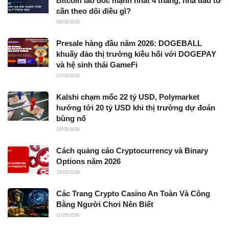
Bitcoin lao dốc mạnh nhất 4 tháng, nhà đầu tư
cần theo dõi điều gì?
04/06/2026
Presale hàng đầu năm 2026: DOGEBALL
khuấy đảo thị trường kiều hối với DOGEPAY
và hệ sinh thái GameFi
21/05/2026
Kalshi chạm mốc 22 tỷ USD, Polymarket
hướng tới 20 tỷ USD khi thị trường dự đoán
bùng nổ
20/05/2026
Cách quảng cáo Cryptocurrency và Binary
Options năm 2026
15/05/2026
Các Trang Crypto Casino An Toàn Và Công
Bằng Người Chơi Nên Biết
11/05/2026