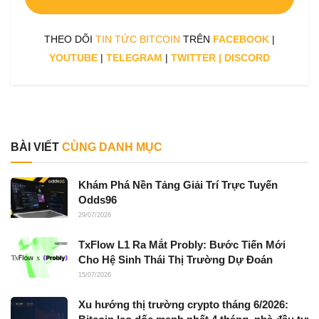
THEO DÕI
TIN TỨC BITCOIN
TRÊN
FACEBOOK
|
YOUTUBE
|
TELEGRAM
|
TWITTER
|
DISCORD
BÀI VIẾT
CÙNG DANH MỤC
Khám Phá Nền Tảng Giải Trí Trực Tuyến
Odds96
29/07/2026
TxFlow L1 Ra Mắt Probly: Bước Tiến Mới
Cho Hệ Sinh Thái Thị Trường Dự Đoán
15/07/2026
Xu hướng thị trường crypto tháng 6/2026: