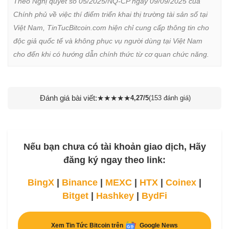
Theo Nghị quyết số 05/2025/NQ-CP ngày 09/09/2025 của 
Chính phủ về việc thí điểm triển khai thị trường tài sản số tại 
Việt Nam, TinTucBitcoin.com hiện chỉ cung cấp thông tin cho 
độc giả quốc tế và không phục vụ người dùng tại Việt Nam 
cho đến khi có hướng dẫn chính thức từ cơ quan chức năng.
Đánh giá bài viết:
★
★
★
★
★
4,27/5
(153 đánh giá)
Nếu bạn chưa có tài khoản giao dịch, Hãy
đăng ký ngay theo link:
BingX
|
Binance
|
MEXC
|
HTX
|
Coinex
|
Bitget
|
Hashkey
|
BydFi
Xem Tin Tức Bitcoin trên
Google News