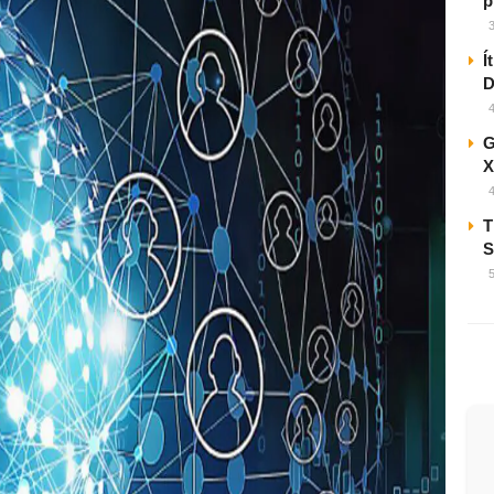
p
Í
D
G
X
T
S