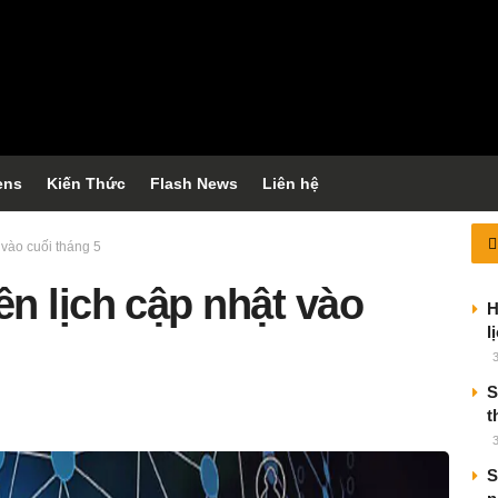
ens
Kiến Thức
Flash News
Liên hệ
 vào cuối tháng 5
n lịch cập nhật vào
H
l
S
t
S