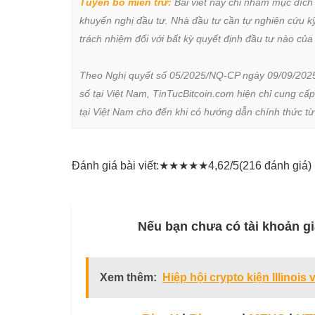
Tuyên bố miễn trừ:
 Bài viết này chỉ nhằm mục đích
khuyến nghị đầu tư. Nhà đầu tư cần tự nghiên cứu kỹ 
trách nhiệm đối với bất kỳ quyết định đầu tư nào của 
Theo Nghị quyết số 05/2025/NQ-CP ngày 09/09/2025 củ
số tại Việt Nam, TinTucBitcoin.com hiện chỉ cung cấp
tại Việt Nam cho đến khi có hướng dẫn chính thức t
Đánh giá bài viết:
★
★
★
★
★
4,62/5
(216 đánh giá)
Nếu bạn chưa có tài khoản gi
Xem thêm:
Hiệp hội crypto kiện Illinois 