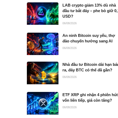
LAB crypto giảm 13% dù nhà
đầu tư bắt đáy – phe bò giữ 0,
USD?
06/08/2026
An ninh Bitcoin suy yếu, thợ
đào chuyển hướng sang AI
06/08/2026
Nhà đầu tư Bitcoin dài hạn bá
ra, đáy BTC có thể đã gần?
06/08/2026
ETF XRP ghi nhận 4 phiên hút
vốn liên tiếp, giá còn tăng?
06/08/2026