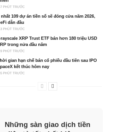
hiên
37 PHÚT TRƯỚC
t nhất 109 dự án tiền số sẽ đóng cửa năm 2026,
eFi dẫn đầu
43 PHÚT TRƯỚC
rayscale XRP Trust ETF bán hơn 180 triệu USD
RP trong nửa đầu năm
49 PHÚT TRƯỚC
hời gian hạn chế bán cổ phiếu đầu tiên sau IPO
paceX kết thúc hôm nay
55 PHÚT TRƯỚC
Những sàn giao dịch tiền