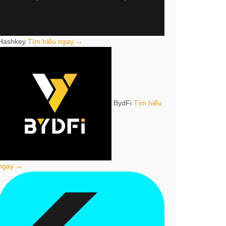
Hashkey
Tìm hiểu ngay →
BydFi
Tìm hiểu
ngay →