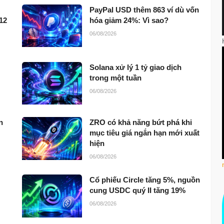
PayPal USD thêm 863 ví dù vốn
12
hóa giảm 24%: Vì sao?
06/08/2026
Solana xử lý 1 tỷ giao dịch
trong một tuần
06/08/2026
n
ZRO có khả năng bứt phá khi
mục tiêu giá ngắn hạn mới xuất
hiện
06/08/2026
Cổ phiếu Circle tăng 5%, nguồn
cung USDC quý II tăng 19%
06/08/2026