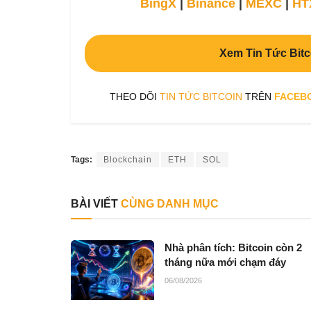
BingX
|
Binance
|
MEXC
|
HT
Xem Tin Tức Bitc
THEO DÕI
TIN TỨC BITCOIN
TRÊN
FACEB
Tags:
Blockchain
ETH
SOL
BÀI VIẾT
CÙNG DANH MỤC
Nhà phân tích: Bitcoin còn 2
tháng nữa mới chạm đáy
06/08/2026