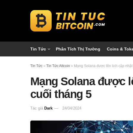
Tin Tức
Phân Tích Thị Trường
Coins & Tok
Tin Tức
»
Tin Tức Altcoin
»
Mạng Solana được lên lịch cập nhật
Mạng Solana được lê
cuối tháng 5
Tác giả
Dark
24/04/2024