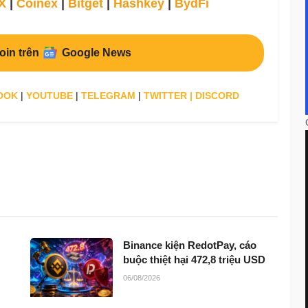
X
|
Coinex
|
Bitget
|
Hashkey
|
BydFi
oin trên
Google News
OOK
|
YOUTUBE
|
TELEGRAM
|
TWITTER
|
DISCORD
Binance kiện RedotPay, cáo
buộc thiệt hại 472,8 triệu USD
06/08/2026