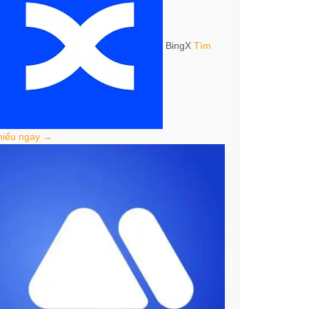
BingX
Tìm
hiểu ngay →